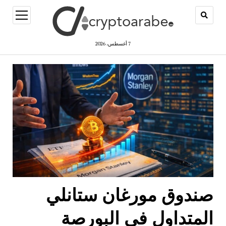
open
menu
7 أغسطس، 2026
ريبتو
رب
صندوق مورغان ستانلي
المتداول في البورصة