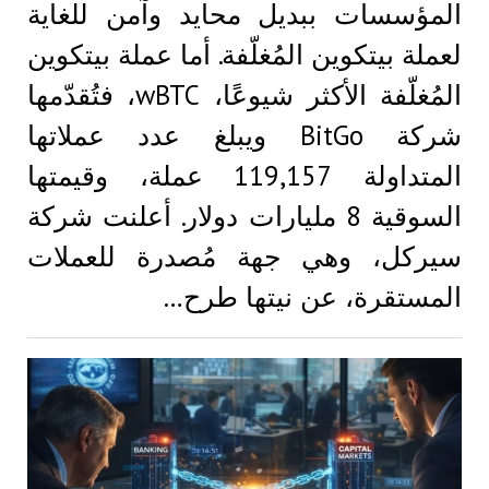
المؤسسات ببديل محايد وآمن للغاية
لعملة بيتكوين المُغلّفة. أما عملة بيتكوين
المُغلّفة الأكثر شيوعًا، wBTC، فتُقدّمها
شركة BitGo ويبلغ عدد عملاتها
المتداولة 119,157 عملة، وقيمتها
السوقية 8 مليارات دولار. أعلنت شركة
سيركل، وهي جهة مُصدرة للعملات
المستقرة، عن نيتها طرح…