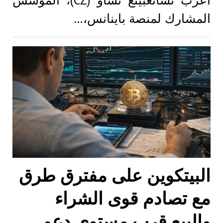
أعرب تشانغبينغ تشاو (CZ)، المؤسس
المشارك لمنصة باينانس،…
البيتكوين على مفترق طرق
مع تصادم قوى الشراء
والبيع قرب مستوى دعم