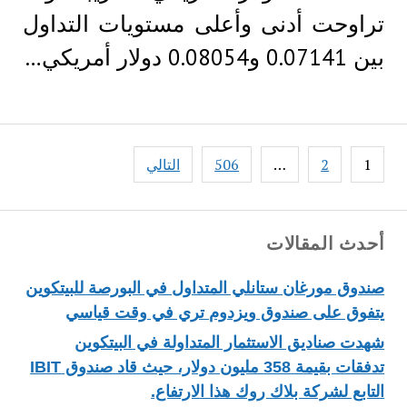
تراوحت أدنى وأعلى مستويات التداول
بين 0.07141 و0.08054 دولار أمريكي…
Posts
1
2
…
506
التالي
pagination
أحدث المقالات
صندوق مورغان ستانلي المتداول في البورصة للبيتكوين
يتفوق على صندوق ويزدوم تري في وقت قياسي
شهدت صناديق الاستثمار المتداولة في البيتكوين
تدفقات بقيمة 358 مليون دولار، حيث قاد صندوق IBIT
التابع لشركة بلاك روك هذا الارتفاع.