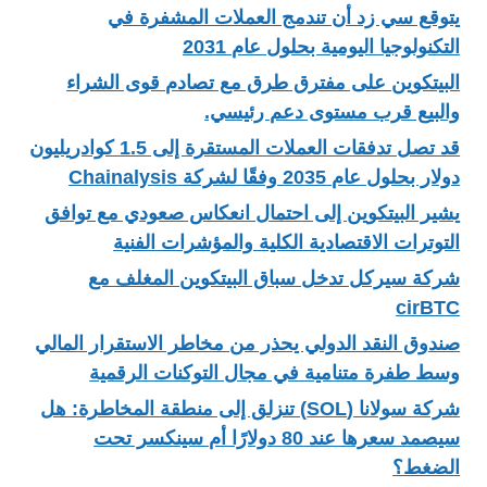
يتوقع سي زد أن تندمج العملات المشفرة في
التكنولوجيا اليومية بحلول عام 2031
البيتكوين على مفترق طرق مع تصادم قوى الشراء
والبيع قرب مستوى دعم رئيسي.
قد تصل تدفقات العملات المستقرة إلى 1.5 كوادريليون
دولار بحلول عام 2035 وفقًا لشركة Chainalysis
يشير البيتكوين إلى احتمال انعكاس صعودي مع توافق
التوترات الاقتصادية الكلية والمؤشرات الفنية
شركة سيركل تدخل سباق البيتكوين المغلف مع
cirBTC
صندوق النقد الدولي يحذر من مخاطر الاستقرار المالي
وسط طفرة متنامية في مجال التوكنات الرقمية
شركة سولانا (SOL) تنزلق إلى منطقة المخاطرة: هل
سيصمد سعرها عند 80 دولارًا أم سينكسر تحت
الضغط؟