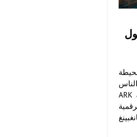
ول
حيطة
الناس
اليومية. ووفقًا لتحليل أجرته كاثي وود من شركة ARK
رقمية
2. أعرب تشانغبينغ