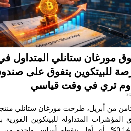
ق مورغان ستانلي المتداول في
رصة للبيتكوين يتفوق على صندو
وم تري في وقت قياسي
امن من أبريل، طرحت مورغان ستانلي منتج
 المؤشرات المتداولة للبيتكوين الفورية 
بلغت 0.14%، أي أقل بنقطة أساس واحدة من