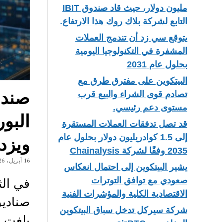
مليون دولار، حيث قاد صندوق IBIT
التابع لشركة بلاك روك هذا الارتفاع.
يتوقع سي زد أن تندمج العملات
المشفرة في التكنولوجيا اليومية
بحلول عام 2031
البيتكوين على مفترق طرق مع
صندو
تصادم قوى الشراء والبيع قرب
مستوى دعم رئيسي.
البو
قد تصل تدفقات العملات المستقرة
إلى 1.5 كوادريليون دولار بحلول عام
ويزد
2035 وفقًا لشركة Chainalysis
16 أبريل، 2026
يشير البيتكوين إلى احتمال انعكاس
في الث
صعودي مع توافق التوترات
الاقتصادية الكلية والمؤشرات الفنية
صناديق
شركة سيركل تدخل سباق البيتكوين