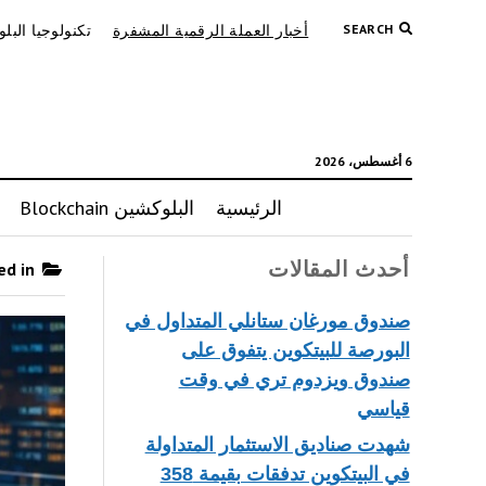
SEARCH
أخبار العملة الرقمية المشفرة
تكنولوجيا البل
6 أغسطس، 2026
الرئيسية
البلوكشين Blockchain
أحدث المقالات
Posts published in “أخبار العملة الرقمية المشفرة”
صندوق مورغان ستانلي المتداول في
البورصة للبيتكوين يتفوق على
صندوق ويزدوم تري في وقت
قياسي
شهدت صناديق الاستثمار المتداولة
في البيتكوين تدفقات بقيمة 358