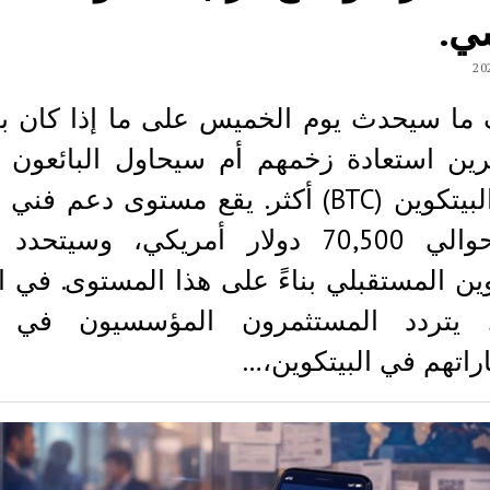
ي.
 ما سيحدث يوم الخميس على ما إذا كان بإ
رين استعادة زخمهم أم سيحاول البائعون
سعر البيتكوين (BTC) أكثر. يقع مستوى دعم ف
عند حوالي 70,500 دولار أمريكي، وسيتح
وين المستقبلي بناءً على هذا المستوى. في 
 يتردد المستثمرون المؤسسيون في ز
راتهم في البيتكوين،…