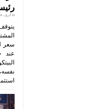
رئيس
10 أبريل، 2026
يتوقف
المشت
البيتك
نفسه،
استثما