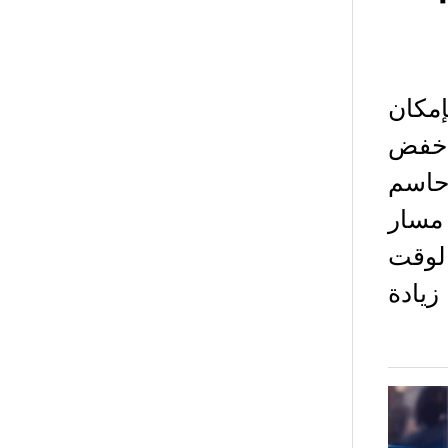
مكان
 خفض
ني حاسم
دد مسار
الوقت
يادة