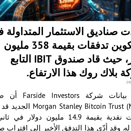
 صناديق الاستثمار المتداولة 
البيتكوين تدفقات بقيمة 358 مليون
دولار، حيث قاد صندوق IBIT التابع
 بلاك روك هذا الارتفاع.
تُظهر بيانات شركة vestors
organ Stanley Bitcoin Trust (MSBT
تدفقات نقدية بقيمة 14.9 مليون دولار في
له. وقد أدّى هذا التدفق الأخير إلى اقتراب ص