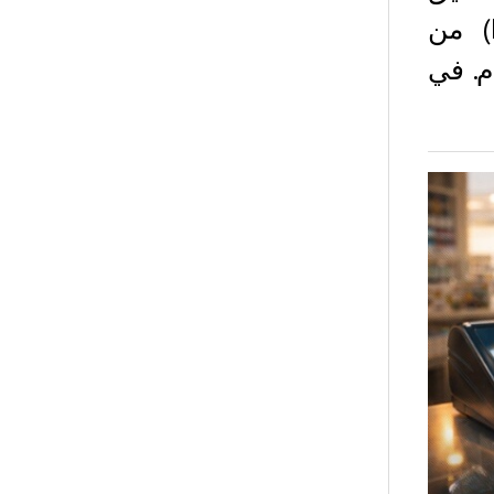
المؤشرات المتداولة الأمريكية للبيتكوين (ETFs) من
م. في