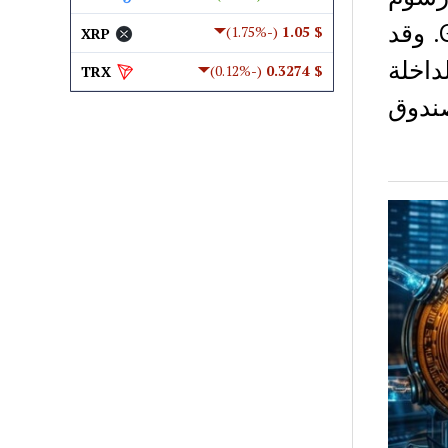
صندوق Grayscale’s Bitcoin Mini Trust ETF (BTC). وقد
(-1.75%)
$ 1.05
XRP
داخلة
(-0.12%)
$ 0.3274
TRX
صندوق