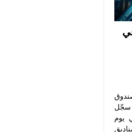
في
Farside In أن صندوق
M) الجديد قد سجّل
 ثاني يوم
ناديق