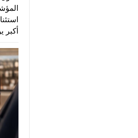
استئنا
أكبر ي