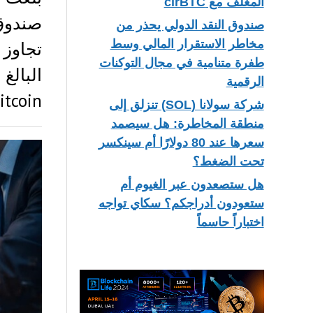
المغلف مع cirBTC
صندوق النقد الدولي يحذر من
مخاطر الاستقرار المالي وسط
تجاوز 
طفرة متنامية في مجال التوكنات
الرقمية
tcoin…
شركة سولانا (SOL) تنزلق إلى
منطقة المخاطرة: هل سيصمد
سعرها عند 80 دولارًا أم سينكسر
تحت الضغط؟
هل ستصعدون عبر الغيوم أم
ستعودون أدراجكم؟ سكاي تواجه
اختباراً حاسماً