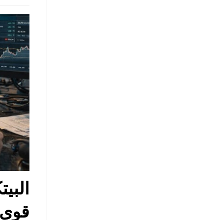
البي
قوى 