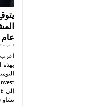
يتوق
المش
عام 2031
11 أبريل، 2026
أعرب 
بهذه ا
تشاو (CZ)، المؤسس المشارك لمنصة باينانس،