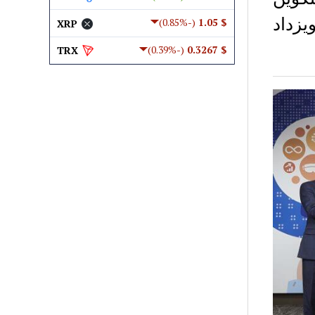
 2.5 دقيقة ، ويزداد
(-0.85%)
$ 1.05
XRP
(-0.39%)
$ 0.3267
TRX