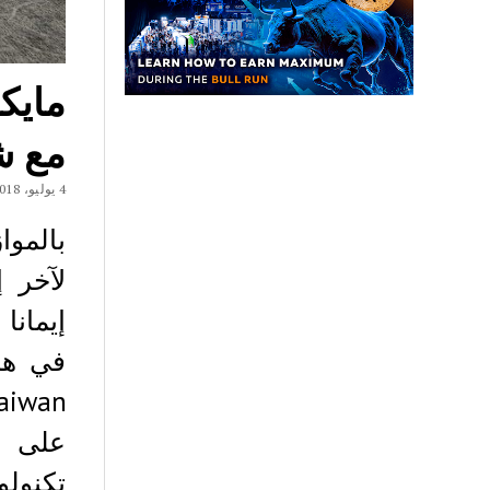
مايك
مع ش
4 يوليو، 2018
بالموا
لآخر 
إيمانا
على أ
تكنولو