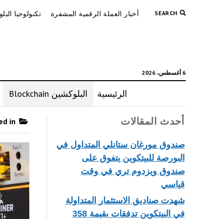
SEARCH
أخبار العملة الرقمية المشفرة
تكنولوجيا البل
6 أغسطس، 2026
الرئيسية
البلوكشين Blockchain
أحدث المقالات
Posts published in “البلوكشين Blockchain”
صندوق مورغان ستانلي المتداول في
البورصة للبيتكوين يتفوق على
صندوق ويزدوم تري في وقت
قياسي
شهدت صناديق الاستثمار المتداولة
في البيتكوين تدفقات بقيمة 358