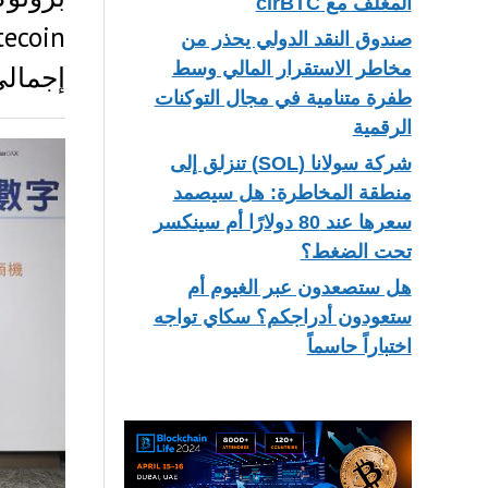
المغلف مع cirBTC
صندوق النقد الدولي يحذر من
مخاطر الاستقرار المالي وسط
إجمالي
طفرة متنامية في مجال التوكنات
الرقمية
شركة سولانا (SOL) تنزلق إلى
منطقة المخاطرة: هل سيصمد
سعرها عند 80 دولارًا أم سينكسر
تحت الضغط؟
هل ستصعدون عبر الغيوم أم
ستعودون أدراجكم؟ سكاي تواجه
اختباراً حاسماً