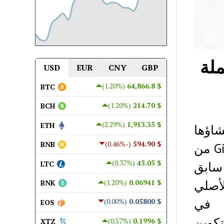
ملة
USD
EUR
CNY
GBP
(1.20%)
$ 64,866.8
BTC
(1.20%)
$ 214.70
BCH
(2.29%)
$ 1,913.35
ETH
إنشاؤها
(-0.46%)
$ 594.90
BNB
في عام 2011 كمشروع مفتوح المصدر على Github من
(0.37%)
$ 45.05
 موظف سابق
LTC
تبر فرع من البيتكوين Bitcoin الأصلي
(1.20%)
$ 0.06941
BNK
ة في
(0.00%)
$ 0.05800
EOS
Bl. يمتلك لايتكوين
(0.57%)
$ 0.1996
XTZ