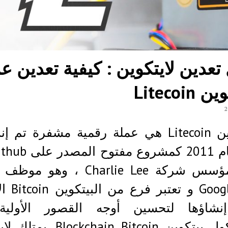
تعدين لايتكوين : كيفية تعدين ع
Litecoin
لايتكوين Litecoin هي عملة رقمية مشفرة تم 
قبل مؤسس شركة Charlie Lee ، وهو
في Google و تع
نشاؤها لتحسين أوجه القصور الأولي
بروتوكول بيتكوين ockchain Bitcoin