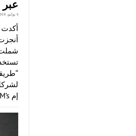
عبر 
4 يوليو، 2018
شملت 
“طريقة
لشركا
إم IBM’s ، المدعومة…