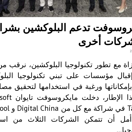
روسوفت تدعم البلوكشين بشرا
ركات أخرى
زاة مع تطور تكنولوجيا البلوكشين، نرقب م
إقبال مؤسسات على تبني تكنولوجيا البلو
 بإمكاناتها ورغبة في استخدامها لتحقيق مصال
في هذا الإطار، دخلت
Taiwan في شراكة م
مل أن تتمكن الشركات الثلاث من است
جيا…