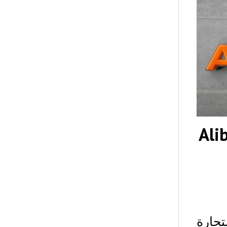
ة علي بابا Alibaba
جارة