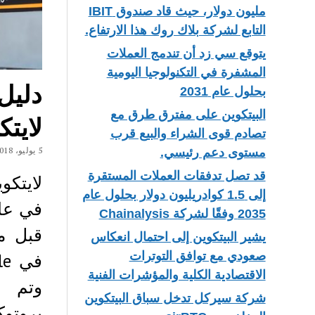
مليون دولار، حيث قاد صندوق IBIT
التابع لشركة بلاك روك هذا الارتفاع.
يتوقع سي زد أن تندمج العملات
المشفرة في التكنولوجيا اليومية
دليل 
بحلول عام 2031
البيتكوين على مفترق طرق مع
لايتكوين 
تصادم قوى الشراء والبيع قرب
5 يوليو، 2018
مستوى دعم رئيسي.
قد تصل تدفقات العملات المستقرة
إلى 1.5 كوادريليون دولار بحلول عام
2035 وفقًا لشركة Chainalysis
يشير البيتكوين إلى احتمال انعكاس
صعودي مع توافق التوترات
الاقتصادية الكلية والمؤشرات الفنية
وتم إ
شركة سيركل تدخل سباق البيتكوين