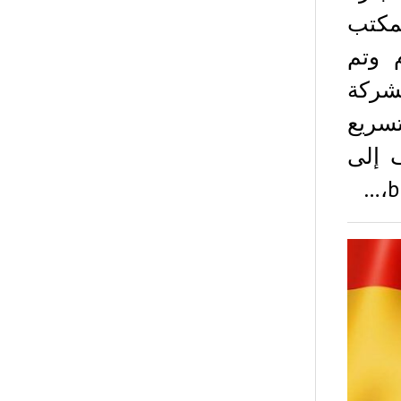
عملاقة الصينية علي بابا Alibaba لمكتب
 وتم
شركة
ا البلوكشين blockchain لتسريع
 إلى