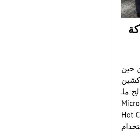
كة
ن حين
كشين
ح ما.
 مايكروسوفت تايوان Microsoft
ع كل من Digital China و Hot Cool
خدام