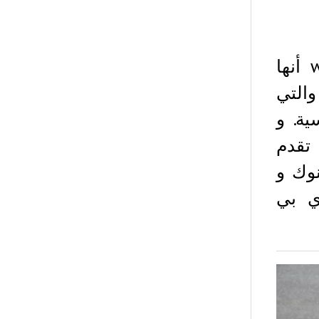
أكدت منصة تداول البلوكشين الأوروبية we.trade أنها
 الأمس 4 يوليو ، والتي
ة. و
block ، التي تقدم
نوك و
ي بي