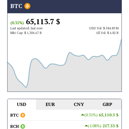
BTC
$ 65,113.7
(0.31%)
Last updated:
Just now
USD
Vol:
$ 584.89 M
Mkt Cap:
$ 1,306.67 B
All Vol:
$ 6.82 B
USD
EUR
CNY
GBP
(0.31%)
$ 65,110.3
BTC
(1.08%)
$ 217.33
BCH