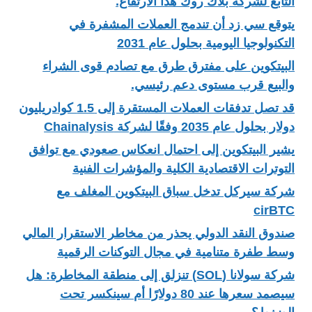
التابع لشركة بلاك روك هذا الارتفاع.
يتوقع سي زد أن تندمج العملات المشفرة في
التكنولوجيا اليومية بحلول عام 2031
البيتكوين على مفترق طرق مع تصادم قوى الشراء
والبيع قرب مستوى دعم رئيسي.
قد تصل تدفقات العملات المستقرة إلى 1.5 كوادريليون
دولار بحلول عام 2035 وفقًا لشركة Chainalysis
يشير البيتكوين إلى احتمال انعكاس صعودي مع توافق
التوترات الاقتصادية الكلية والمؤشرات الفنية
شركة سيركل تدخل سباق البيتكوين المغلف مع
cirBTC
صندوق النقد الدولي يحذر من مخاطر الاستقرار المالي
وسط طفرة متنامية في مجال التوكنات الرقمية
شركة سولانا (SOL) تنزلق إلى منطقة المخاطرة: هل
سيصمد سعرها عند 80 دولارًا أم سينكسر تحت