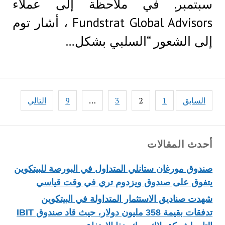
سبتمبر. في ملاحظة إلى عملاء
Fundstrat Global Advisors ، أشار توم
إلى الشعور “السلبي بشكل…
Posts
السابق
1
2
3
…
9
التالي
pagination
أحدث المقالات
صندوق مورغان ستانلي المتداول في البورصة للبيتكوين
يتفوق على صندوق ويزدوم تري في وقت قياسي
شهدت صناديق الاستثمار المتداولة في البيتكوين
تدفقات بقيمة 358 مليون دولار، حيث قاد صندوق IBIT