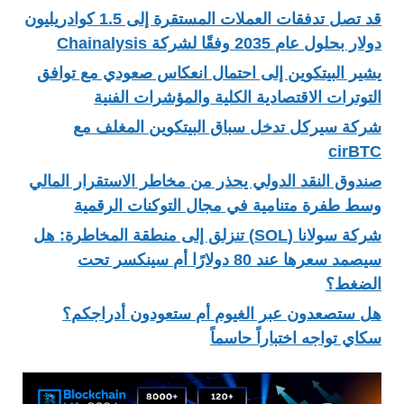
قد تصل تدفقات العملات المستقرة إلى 1.5 كوادريليون
دولار بحلول عام 2035 وفقًا لشركة Chainalysis
يشير البيتكوين إلى احتمال انعكاس صعودي مع توافق
التوترات الاقتصادية الكلية والمؤشرات الفنية
شركة سيركل تدخل سباق البيتكوين المغلف مع
cirBTC
صندوق النقد الدولي يحذر من مخاطر الاستقرار المالي
وسط طفرة متنامية في مجال التوكنات الرقمية
شركة سولانا (SOL) تنزلق إلى منطقة المخاطرة: هل
سيصمد سعرها عند 80 دولارًا أم سينكسر تحت
الضغط؟
هل ستصعدون عبر الغيوم أم ستعودون أدراجكم؟
سكاي تواجه اختباراً حاسماً