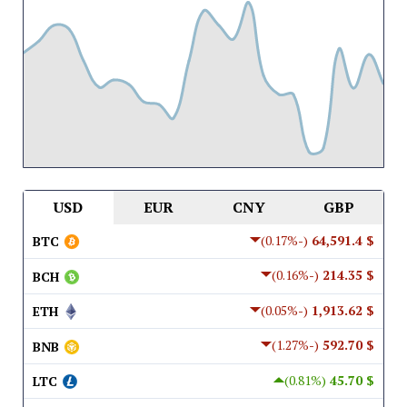
USD
EUR
CNY
GBP
(-0.17%)
$ 64,591.4
BTC
(-0.16%)
$ 214.35
BCH
(-0.05%)
$ 1,913.62
ETH
(-1.27%)
$ 592.70
BNB
(0.81%)
$ 45.70
LTC