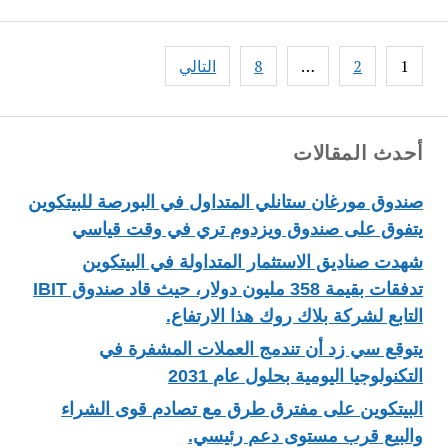
Posts
1
2
…
8
التالي
pagination
أحدث المقالات
صندوق مورغان ستانلي المتداول في البورصة للبيتكوين
يتفوق على صندوق ويزدوم تري في وقت قياسي
شهدت صناديق الاستثمار المتداولة في البيتكوين
تدفقات بقيمة 358 مليون دولار، حيث قاد صندوق IBIT
التابع لشركة بلاك روك هذا الارتفاع.
يتوقع سي زد أن تندمج العملات المشفرة في
التكنولوجيا اليومية بحلول عام 2031
البيتكوين على مفترق طرق مع تصادم قوى الشراء
والبيع قرب مستوى دعم رئيسي.