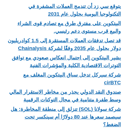
يتوقع سي زد أن تندمج العملات المشفرة في
التكنولوجيا اليومية بحلول عام 2031
البيتكوين على مفترق طرق مع تصادم قوى الشراء
والبيع قرب مستوى دعم رئيسي.
قد تصل تدفقات العملات المستقرة إلى 1.5 كوادريليون
دولار بحلول عام 2035 وفقًا لشركة Chainalysis
يشير البيتكوين إلى احتمال انعكاس صعودي مع توافق
التوترات الاقتصادية الكلية والمؤشرات الفنية
شركة سيركل تدخل سباق البيتكوين المغلف مع
cirBTC
صندوق النقد الدولي يحذر من مخاطر الاستقرار المالي
وسط طفرة متنامية في مجال التوكنات الرقمية
شركة سولانا (SOL) تنزلق إلى منطقة المخاطرة: هل
سيصمد سعرها عند 80 دولارًا أم سينكسر تحت
الضغط؟