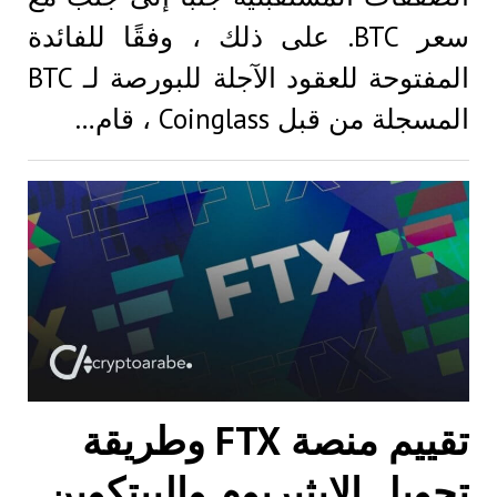
سعر BTC. على ذلك ، وفقًا للفائدة
المفتوحة للعقود الآجلة للبورصة لـ BTC
المسجلة من قبل Coinglass ، قام…
تقييم منصة FTX وطريقة
تحويل الايثيريوم والبيتكوين