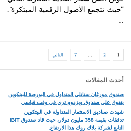
“حيث تتجمع الأصول الرقمية المبتكرة”.
…
Posts
1
2
…
7
التالي
pagination
أحدث المقالات
صندوق مورغان ستانلي المتداول في البورصة للبيتكوين
يتفوق على صندوق ويزدوم تري في وقت قياسي
شهدت صناديق الاستثمار المتداولة في البيتكوين
تدفقات بقيمة 358 مليون دولار، حيث قاد صندوق IBIT
التابع لشركة بلاك روك هذا الارتفاع.