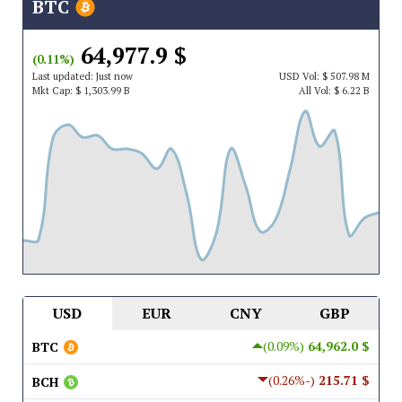
BTC
$ 64,977.9
(0.11%)
Last updated:
Just now
USD
Vol:
$ 507.98 M
Mkt Cap:
$ 1,303.99 B
All Vol:
$ 6.22 B
USD
EUR
CNY
GBP
(0.09%)
$ 64,962.0
BTC
(-0.26%)
$ 215.71
BCH