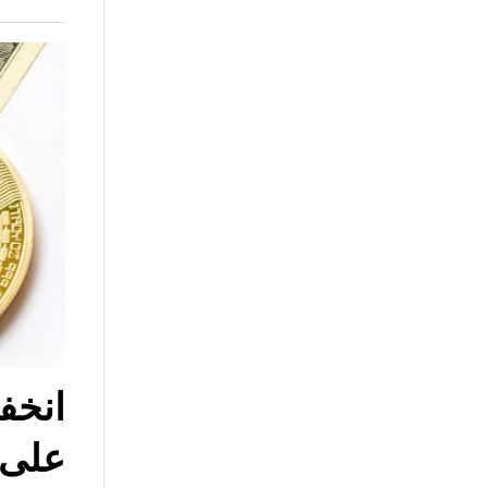
انخف
على 