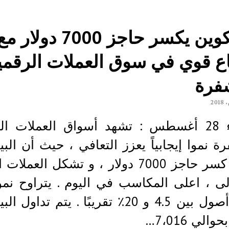
البيتكوين يكسر حاجز 7000 دولار م
اع قوي في سوق العملات الرقمي
فرة
الثلاثاء 28 أغسطس : تشهد أسواق العملات ا
ة نموا إيجابياً يعزز التعافي ، حيث أن البي
(BTC) كسر حاجز 7000 دولار ، و تشكل العملا
ولی ، اعلی المكاسب في اليوم . يتراوح نمو
عشر أصول بين 4.5 و 20٪ تقريبًا . يتم تداول