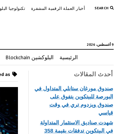
SEARCH
أخبار العملة الرقمية المشفرة
تكنولوجيا البل
9 أغسطس، 2026
الرئيسية
البلوكشين Blockchain
أحدث المقالات
Posts tagged as “أسباب انخفاض سعر Ethereum”
صندوق مورغان ستانلي المتداول في
البورصة للبيتكوين يتفوق على
صندوق ويزدوم تري في وقت
قياسي
شهدت صناديق الاستثمار المتداولة
في البيتكوين تدفقات بقيمة 358