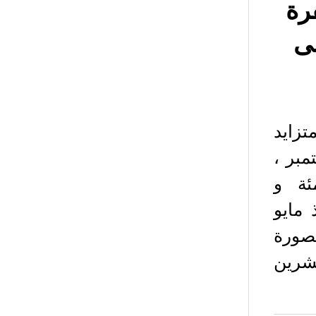
رة
غ Ethereum ادنی
زايد
 منذ يوم الأربعاء ، 12 سبتمبر ،
 2.5 في المئة و
منذ مايو
ة من Coin360 ان الصورة
عشرين