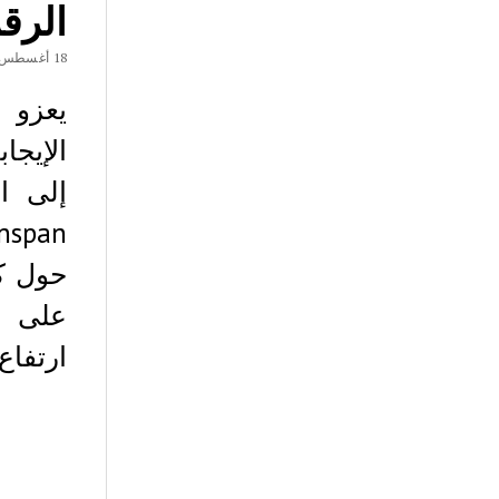
الرق
18 أغسطس، 2018
الإيجا
حول كي
على س
ارتفا