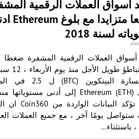
 أسواق العملات الرقمية المشف
تراجعا متزايدا مع بلو
اته لسنة 2018
أسواق العملات الرقمية المشفرة ضغطا مت
من التباطؤ طويل الأجل
مع خسارة البيتكوين (BTC) ل
وصول (Ethereum (ETH إلى أدنى مستوياتها 
2017. تؤكد البيانات الوارد
ة ستواصل يومًا آخر ، مع جميع العملات ال
 ، باستثناء…