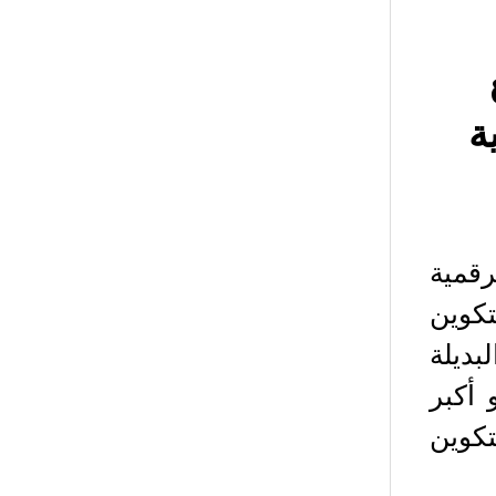
ع
ة
لرقمية
تكوين
ت البديلة
 أكبر
 البيتكوين