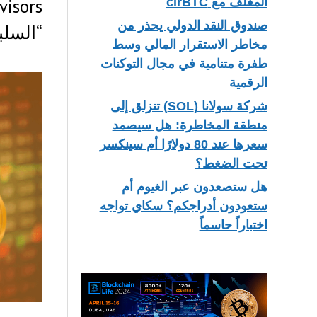
المغلف مع cirBTC
صندوق النقد الدولي يحذر من
“السل
مخاطر الاستقرار المالي وسط
طفرة متنامية في مجال التوكنات
الرقمية
شركة سولانا (SOL) تنزلق إلى
منطقة المخاطرة: هل سيصمد
سعرها عند 80 دولارًا أم سينكسر
تحت الضغط؟
هل ستصعدون عبر الغيوم أم
ستعودون أدراجكم؟ سكاي تواجه
اختباراً حاسماً