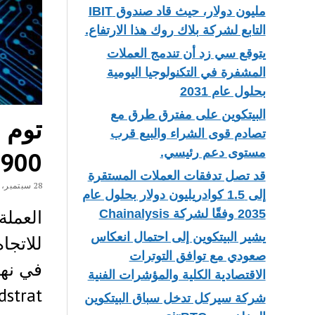
مليون دولار، حيث قاد صندوق IBIT
التابع لشركة بلاك روك هذا الارتفاع.
يتوقع سي زد أن تندمج العملات
المشفرة في التكنولوجيا اليومية
بحلول عام 2031
البيتكوين على مفترق طرق مع
تصادم قوى الشراء والبيع قرب
مستوى دعم رئيسي.
1900 دولار بحلول نهاية ع
قد تصل تدفقات العملات المستقرة
28 سبتمبر، 2018
إلى 1.5 كوادريليون دولار بحلول عام
2035 وفقًا لشركة Chainalysis
يشير البيتكوين إلى احتمال انعكاس
صعودي مع توافق التوترات
الاقتصادية الكلية والمؤشرات الفنية
شركة سيركل تدخل سباق البيتكوين