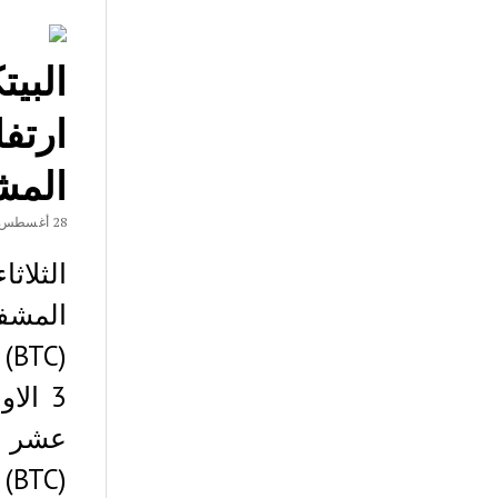
ارتف
المش
28 أغسطس، 2018
المشفر
3 الا
(BTC) بحوالي 7،016…