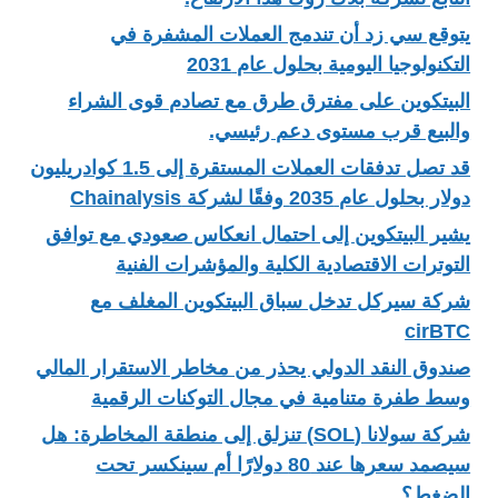
يتوقع سي زد أن تندمج العملات المشفرة في
التكنولوجيا اليومية بحلول عام 2031
البيتكوين على مفترق طرق مع تصادم قوى الشراء
والبيع قرب مستوى دعم رئيسي.
قد تصل تدفقات العملات المستقرة إلى 1.5 كوادريليون
دولار بحلول عام 2035 وفقًا لشركة Chainalysis
يشير البيتكوين إلى احتمال انعكاس صعودي مع توافق
التوترات الاقتصادية الكلية والمؤشرات الفنية
شركة سيركل تدخل سباق البيتكوين المغلف مع
cirBTC
صندوق النقد الدولي يحذر من مخاطر الاستقرار المالي
وسط طفرة متنامية في مجال التوكنات الرقمية
شركة سولانا (SOL) تنزلق إلى منطقة المخاطرة: هل
سيصمد سعرها عند 80 دولارًا أم سينكسر تحت
الضغط؟