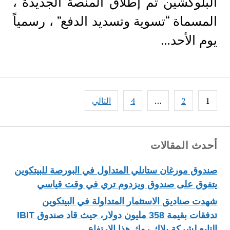
البلوكشين تم إطلاق المنصة الجديدة ،
المسماة “تسوية وتسديد الدفع” ، رسمياً
يوم الأحد…
Posts
1
2
…
4
التالي
pagination
أحدث المقالات
صندوق مورغان ستانلي المتداول في البورصة للبيتكوين
يتفوق على صندوق ويزدوم تري في وقت قياسي
شهدت صناديق الاستثمار المتداولة في البيتكوين
تدفقات بقيمة 358 مليون دولار، حيث قاد صندوق IBIT
التابع لشركة بلاك روك هذا الارتفاع.