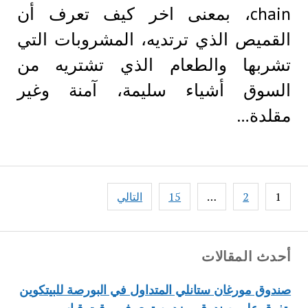
chain، بمعنى اخر كيف تعرف أن
القميص الذي ترتديه، المشروبات التي
تشربها والطعام الذي تشتريه من
السوق أشياء سليمة، آمنة وغير
مقلدة…
Posts
1
2
…
15
التالي
pagination
أحدث المقالات
صندوق مورغان ستانلي المتداول في البورصة للبيتكوين