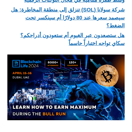
شركة سولانا (SOL) تنزلق إلى منطقة المخاطرة: هل
سيصمد سعرها عند 80 دولارًا أم سينكسر تحت
الضغط؟
هل ستصعدون عبر الغيوم أم ستعودون أدراجكم؟
سكاي تواجه اختباراً حاسماً