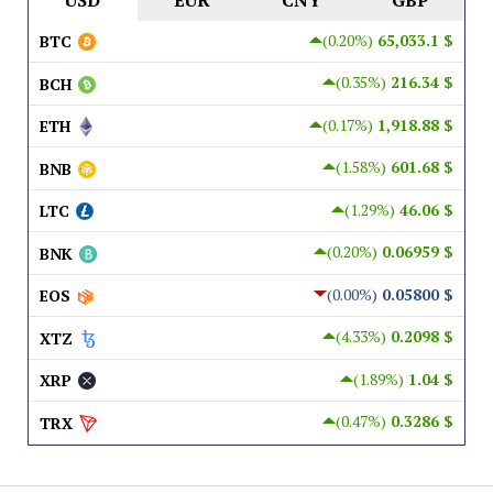
(0.20%)
$ 65,033.1
BTC
(0.35%)
$ 216.34
BCH
(0.17%)
$ 1,918.88
ETH
(1.58%)
$ 601.68
BNB
(1.29%)
$ 46.06
LTC
(0.20%)
$ 0.06959
BNK
(0.00%)
$ 0.05800
EOS
(4.33%)
$ 0.2098
XTZ
(1.89%)
$ 1.04
XRP
(0.47%)
$ 0.3286
TRX