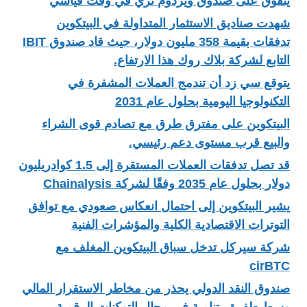
يتفوق على صندوق ويزدوم تري في وقت قياسي
شهدت صناديق الاستثمار المتداولة في البيتكوين
تدفقات بقيمة 358 مليون دولار، حيث قاد صندوق IBIT
التابع لشركة بلاك روك هذا الارتفاع.
يتوقع سي زد أن تندمج العملات المشفرة في
التكنولوجيا اليومية بحلول عام 2031
البيتكوين على مفترق طرق مع تصادم قوى الشراء
والبيع قرب مستوى دعم رئيسي.
قد تصل تدفقات العملات المستقرة إلى 1.5 كوادريليون
دولار بحلول عام 2035 وفقًا لشركة Chainalysis
يشير البيتكوين إلى احتمال انعكاس صعودي مع توافق
التوترات الاقتصادية الكلية والمؤشرات الفنية
شركة سيركل تدخل سباق البيتكوين المغلف مع
cirBTC
صندوق النقد الدولي يحذر من مخاطر الاستقرار المالي
وسط طفرة متنامية في مجال التوكنات الرقمية