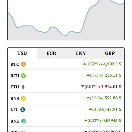
USD
EUR
CNY
GBP
(0.32%)
$ 64,902.5
BTC
(0.75%)
$ 216.11
BCH
(-0.01%)
$ 1,914.01
ETH
(0.06%)
$ 592.88
BNB
(0.50%)
$ 45.94
LTC
(0.32%)
$ 0.06945
BNK
(0.00%)
$ 0.05800