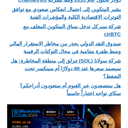
يشير البيتكوين إلى احتمال انعكاس صعودي مع توافق
التوترات الاقتصادية الكلية والمؤشرات الفنية
شركة سيركل تدخل سباق البيتكوين المغلف مع
cirBTC
صندوق النقد الدولي يحذر من مخاطر الاستقرار المالي
وسط طفرة متنامية في مجال التوكنات الرقمية
شركة سولانا (SOL) تنزلق إلى منطقة المخاطرة: هل
سيصمد سعرها عند 80 دولارًا أم سينكسر تحت
الضغط؟
هل ستصعدون عبر الغيوم أم ستعودون أدراجكم؟
سكاي تواجه اختباراً حاسماً