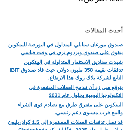
أحدث المقالات
صندوق مورغان ستانلي المتداول في البورصة للبيتكوين
يتفوق على صندوق ويزدوم تري في وقت قياسي
شهدت صناديق الاستثمار المتداولة في البيتكوين
تدفقات بقيمة 358 مليون دولار، حيث قاد صندوق IBIT
التابع لشركة بلاك روك هذا الارتفاع.
يتوقع سي زد أن تندمج العملات المشفرة في
التكنولوجيا اليومية بحلول عام 2031
البيتكوين على مفترق طرق مع تصادم قوى الشراء
والبيع قرب مستوى دعم رئيسي.
قد تصل تدفقات العملات المستقرة إلى 1.5 كوادريليون
دولار بحلول عام 2035 وفقًا لشركة Chainalysis