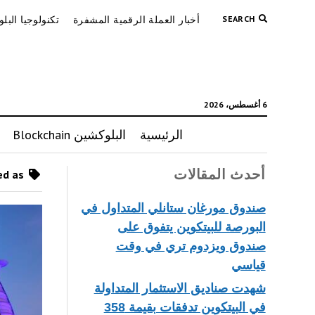
SEARCH
أخبار العملة الرقمية المشفرة
تكنولوجيا البل
6 أغسطس، 2026
الرئيسية
البلوكشين Blockchain
أحدث المقالات
Posts tagged as “العملات الرقمية المشفرة في الإمارات العربية المتحدة”
صندوق مورغان ستانلي المتداول في
البورصة للبيتكوين يتفوق على
صندوق ويزدوم تري في وقت
قياسي
شهدت صناديق الاستثمار المتداولة
في البيتكوين تدفقات بقيمة 358