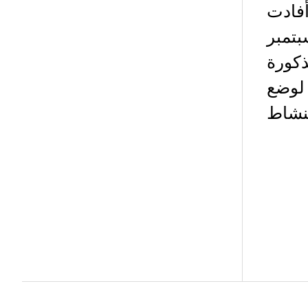
I ، حسبما أفادت
إمارات الرسمية WAM يوم الأحد 9 سبتمبر
كورة
 لوضع
نشاط