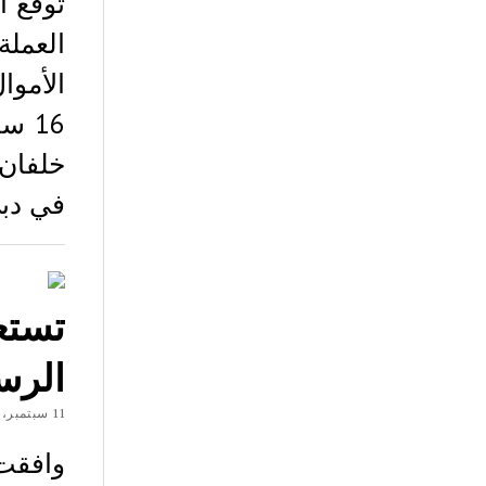
توقع أ
العمل
الأموا
16 س
خلفان 
في دب
تستعد
الرسم
11 سبتمبر، 2018
وافقت