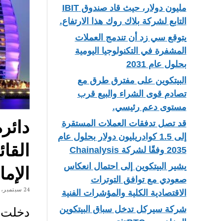
مليون دولار، حيث قاد صندوق IBIT
التابع لشركة بلاك روك هذا الارتفاع.
يتوقع سي زد أن تندمج العملات
المشفرة في التكنولوجيا اليومية
بحلول عام 2031
البيتكوين على مفترق طرق مع
تصادم قوى الشراء والبيع قرب
مستوى دعم رئيسي.
دائر
قد تصل تدفقات العملات المستقرة
إلى 1.5 كوادريليون دولار بحلول عام
القا
2035 وفقًا لشركة Chainalysis
يشير البيتكوين إلى احتمال انعكاس
الإما
صعودي مع توافق التوترات
24 سبتمبر، 2018
الاقتصادية الكلية والمؤشرات الفنية
شركة سيركل تدخل سباق البيتكوين