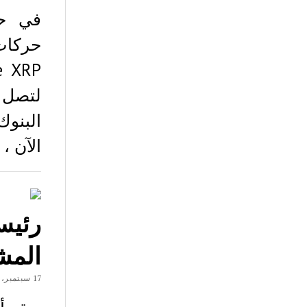
في حي
البنوك
الآن ، أظهر 
رئيس
المش
17 سبتمبر، 2018