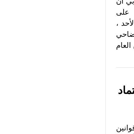
بي أن
 علی
أحد ،
 ضاحي
العام
ماد
انين