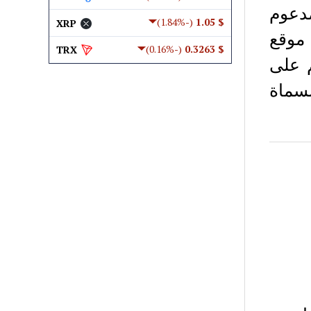
م دفع مدعوم
(-1.84%)
$ 1.05
XRP
موقع
(-0.16%)
$ 0.3263
TRX
قائم على
مسماة