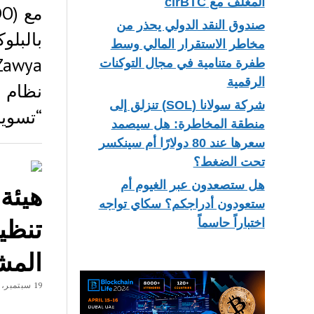
المغلف مع cirBTC
صندوق النقد الدولي يحذر من
بالبل
مخاطر الاستقرار المالي وسط
طفرة متنامية في مجال التوكنات
الرقمية
نظام ا
شركة سولانا (SOL) تنزلق إلى
“تسوية
منطقة المخاطرة: هل سيصمد
سعرها عند 80 دولارًا أم سينكسر
تحت الضغط؟
هل ستصعدون عبر الغيوم أم
هيئة
ستعودون أدراجكم؟ سكاي تواجه
تنظيم
اختباراً حاسماً
المش
19 سبتمبر، 2018