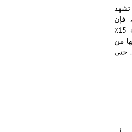
تشهد
ماضية ، فإن
Ripple XRP كان مخضر . وارتفعت العملة بنسبة 15٪
ن تبنيها من
. حتى