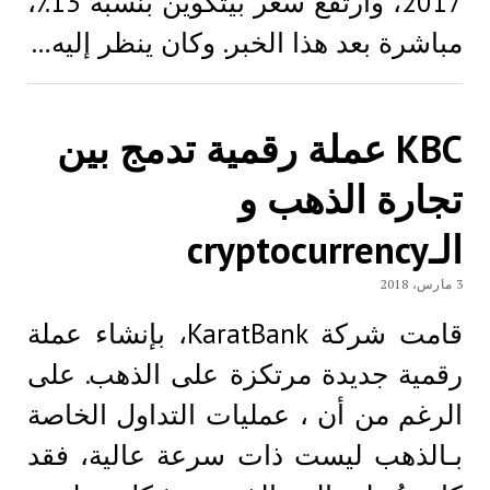
2017، وارتفع سعر بيتكوين بنسبة 13٪،
مباشرة بعد هذا الخبر. وكان ينظر إليه…
KBC عملة رقمية تدمج بين
تجارة الذهب و
الـcryptocurrency
3 مارس، 2018
قامت شركة KaratBank، بإنشاء عملة
رقمية جديدة مرتكزة على الذهب. على
الرغم من أن ، عمليات التداول الخاصة
بـالذهب ليست ذات سرعة عالية، فقد