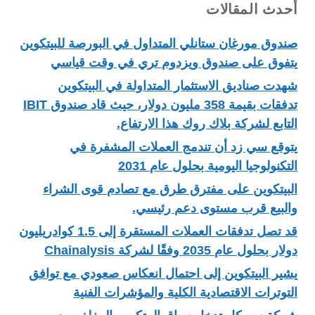
أحدث المقالات
صندوق مورغان ستانلي المتداول في البورصة للبيتكوين
يتفوق على صندوق ويزدوم تري في وقت قياسي
شهدت صناديق الاستثمار المتداولة في البيتكوين
تدفقات بقيمة 358 مليون دولار، حيث قاد صندوق IBIT
التابع لشركة بلاك روك هذا الارتفاع.
يتوقع سي زد أن تندمج العملات المشفرة في
التكنولوجيا اليومية بحلول عام 2031
البيتكوين على مفترق طرق مع تصادم قوى الشراء
والبيع قرب مستوى دعم رئيسي.
قد تصل تدفقات العملات المستقرة إلى 1.5 كوادريليون
دولار بحلول عام 2035 وفقًا لشركة Chainalysis
يشير البيتكوين إلى احتمال انعكاس صعودي مع توافق
التوترات الاقتصادية الكلية والمؤشرات الفنية