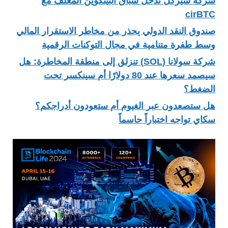
شركة سيركل تدخل سباق البيتكوين المغلف مع
cirBTC
صندوق النقد الدولي يحذر من مخاطر الاستقرار المالي
وسط طفرة متنامية في مجال التوكنات الرقمية
شركة سولانا (SOL) تنزلق إلى منطقة المخاطرة: هل
سيصمد سعرها عند 80 دولارًا أم سينكسر تحت
الضغط؟
هل ستصعدون عبر الغيوم أم ستعودون أدراجكم؟
سكاي تواجه اختباراً حاسماً