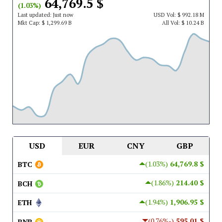
$ 64,769.5
(1.03%)
Last updated:
Just now
USD
Vol:
$ 992.18 M
Mkt Cap:
$ 1,299.69 B
All Vol:
$ 10.24 B
USD
EUR
CNY
GBP
(1.03%)
$ 64,769.8
BTC
(1.86%)
$ 214.40
BCH
(1.94%)
$ 1,906.95
ETH
(-0.76%)
$ 595.01
BNB