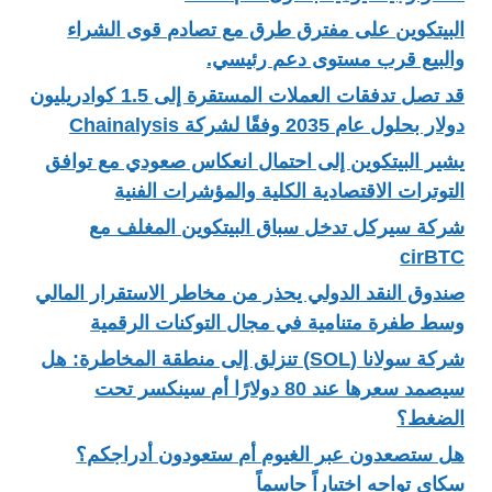
البيتكوين على مفترق طرق مع تصادم قوى الشراء
والبيع قرب مستوى دعم رئيسي.
قد تصل تدفقات العملات المستقرة إلى 1.5 كوادريليون
دولار بحلول عام 2035 وفقًا لشركة Chainalysis
يشير البيتكوين إلى احتمال انعكاس صعودي مع توافق
التوترات الاقتصادية الكلية والمؤشرات الفنية
شركة سيركل تدخل سباق البيتكوين المغلف مع
cirBTC
صندوق النقد الدولي يحذر من مخاطر الاستقرار المالي
وسط طفرة متنامية في مجال التوكنات الرقمية
شركة سولانا (SOL) تنزلق إلى منطقة المخاطرة: هل
سيصمد سعرها عند 80 دولارًا أم سينكسر تحت
الضغط؟
هل ستصعدون عبر الغيوم أم ستعودون أدراجكم؟
سكاي تواجه اختباراً حاسماً