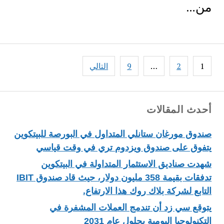
من…
Posts
1
2
…
9
التالي
pagination
أحدث المقالات
صندوق مورغان ستانلي المتداول في البورصة للبيتكوين
يتفوق على صندوق ويزدوم تري في وقت قياسي
شهدت صناديق الاستثمار المتداولة في البيتكوين
تدفقات بقيمة 358 مليون دولار، حيث قاد صندوق IBIT
التابع لشركة بلاك روك هذا الارتفاع.
يتوقع سي زد أن تندمج العملات المشفرة في
التكنولوجيا اليومية بحلول عام 2031