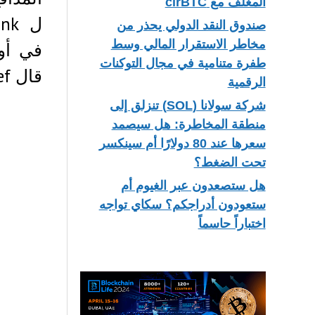
المغلف مع cirBTC
صندوق النقد الدولي يحذر من
مخاطر الاستقرار المالي وسط
في أور
طفرة متنامية في مجال التوكنات
قال Gref إن الضجة المحيطة…
الرقمية
شركة سولانا (SOL) تنزلق إلى
منطقة المخاطرة: هل سيصمد
سعرها عند 80 دولارًا أم سينكسر
تحت الضغط؟
هل ستصعدون عبر الغيوم أم
ستعودون أدراجكم؟ سكاي تواجه
اختباراً حاسماً