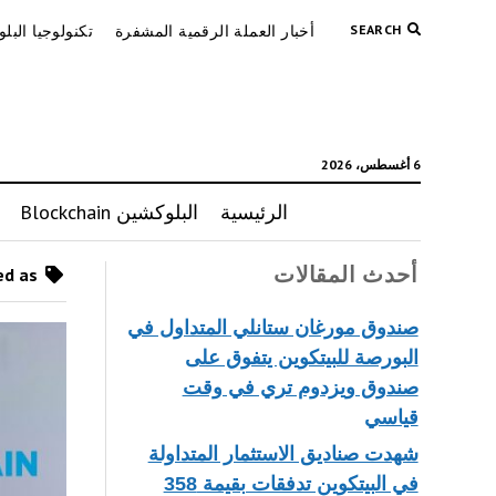
SEARCH
أخبار العملة الرقمية المشفرة
تكنولوجيا البل
6 أغسطس، 2026
الرئيسية
البلوكشين Blockchain
أحدث المقالات
Posts tagged as “العملات اللامركزية”
صندوق مورغان ستانلي المتداول في
البورصة للبيتكوين يتفوق على
صندوق ويزدوم تري في وقت
قياسي
شهدت صناديق الاستثمار المتداولة
في البيتكوين تدفقات بقيمة 358