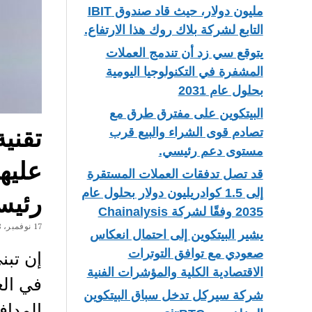
مليون دولار، حيث قاد صندوق IBIT
التابع لشركة بلاك روك هذا الارتفاع.
يتوقع سي زد أن تندمج العملات
المشفرة في التكنولوجيا اليومية
بحلول عام 2031
البيتكوين على مفترق طرق مع
تقني
تصادم قوى الشراء والبيع قرب
مستوى دعم رئيسي.
عليه
قد تصل تدفقات العملات المستقرة
إلى 1.5 كوادريليون دولار بحلول عام
رئيس
2035 وفقًا لشركة Chainalysis
17 نوفمبر، 2018
يشير البيتكوين إلى احتمال انعكاس
صعودي مع توافق التوترات
إن تبن
الاقتصادية الكلية والمؤشرات الفنية
في الع
شركة سيركل تدخل سباق البيتكوين
المداف