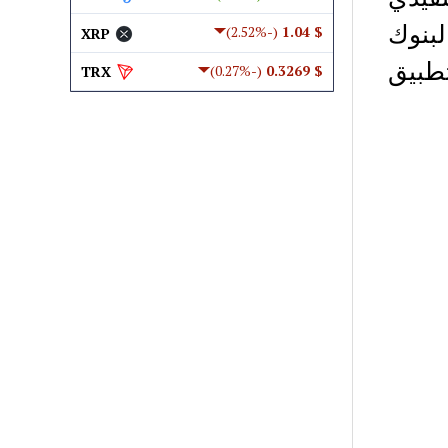
البنوك
(-2.52%)
$ 1.04
XRP
تطبيق
(-0.27%)
$ 0.3269
TRX