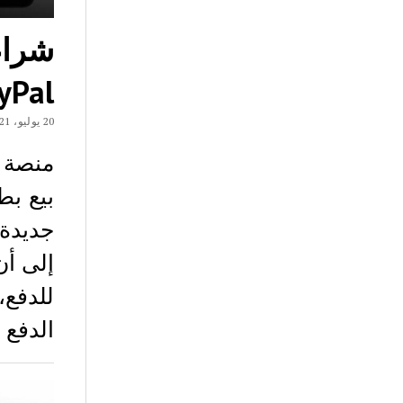
شراء 
PayPal أو العمل
20 يوليو، 2021
بيع بط
جديدة 
للدفع،
الدفع ال