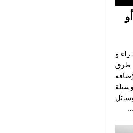
و
ح لشراء و
ة طرق
إضافة
رة كوسيلة
وسائل