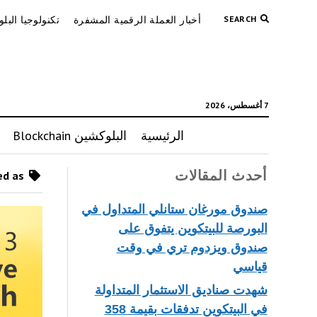
SEARCH
أخبار العملة الرقمية المشفرة
تكنولوجيا البل
7 أغسطس، 2026
الرئيسية
البلوكشين Blockchain
أحدث المقالات
Posts tagged as “العملات المشفرة”
صندوق مورغان ستانلي المتداول في
البورصة للبيتكوين يتفوق على
صندوق ويزدوم تري في وقت
قياسي
شهدت صناديق الاستثمار المتداولة
في البيتكوين تدفقات بقيمة 358