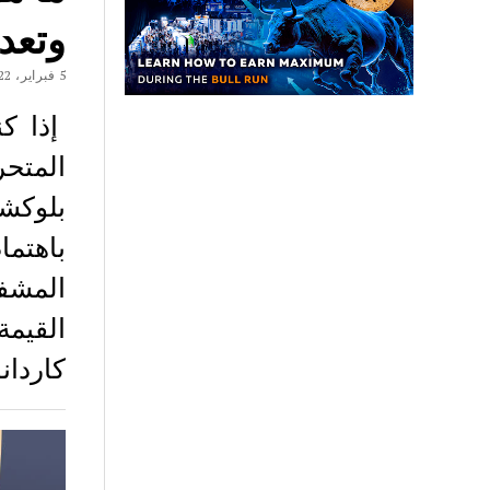
وتعدي
5 فبراير، 2022
إذا ك
المتح
باهتما
القيم
كاردان