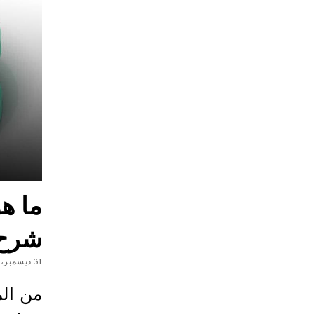
شرح
31 ديسمبر، 2020
من ال