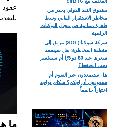
المغلف مع cirBTC
عقود 
صندوق النقد الدولي يحذر من
للتعدي
مخاطر الاستقرار المالي وسط
طفرة متنامية في مجال التوكنات
الرقمية
شركة سولانا (SOL) تنزلق إلى
منطقة المخاطرة: هل سيصمد
سعرها عند 80 دولارًا أم سينكسر
تحت الضغط؟
هل ستصعدون عبر الغيوم أم
ستعودون أدراجكم؟ سكاي تواجه
اختباراً حاسماً