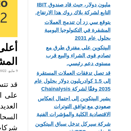
مليون دولار، حيث قاد صندوق IBIT
التابع لشركة بلاك روك هذا الارتفاع.
يتوقع سي زد أن تندمج العملات
المشفرة في التكنولوجيا اليومية
بحلول عام 2031
أعلى
البيتكوين على مفترق طرق مع
تصادم قوى الشراء والبيع قرب
المشف
مستوى دعم رئيسي.
9 مايو، 2022
قد تصل تدفقات العملات المستقرة
إلى 1.5 كوادريليون دولار بحلول عام
قد تت
2035 وفقًا لشركة Chainalysis
على ا
يشير البيتكوين إلى احتمال انعكاس
العديد
صعودي مع توافق التوترات
الاقتصادية الكلية والمؤشرات الفنية
السحا
شركة سيركل تدخل سباق البيتكوين
شركات