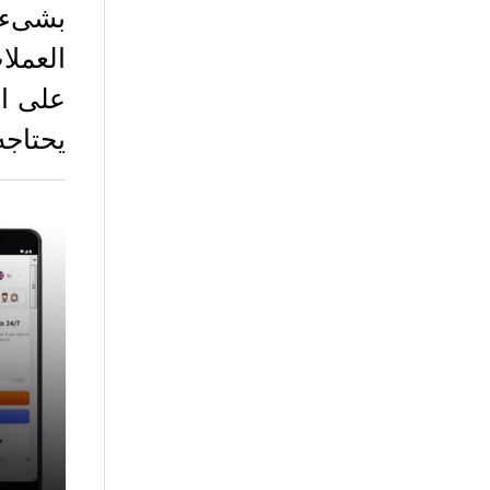
بشىء 
العملا
على ال
يحتاجه