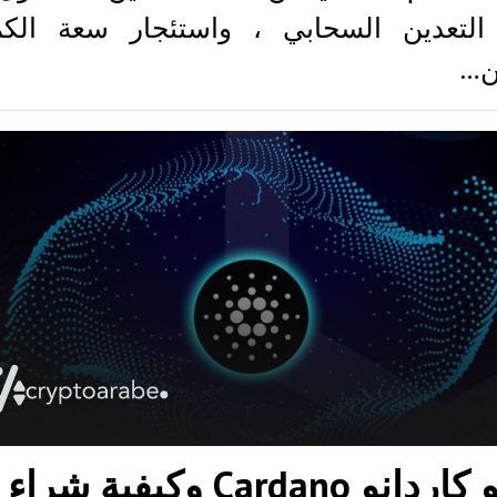
التعدين السحابي ، واستئجار سعة الكمب
ن…
ما هو كاردانو Cardano وكيفية شراء