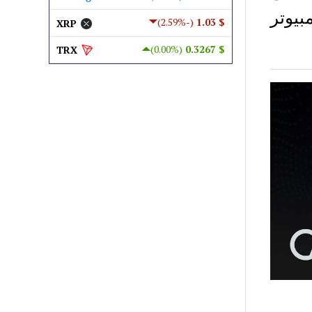
يوتر
(-2.59%)
$ 1.03
XRP
(0.00%)
$ 0.3267
TRX