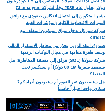
قد تصل تدفقات العملات المستقرة إلى 1.5 كوادريليون
دولار بحلول عام 2035 وفقًا لشركة Chainalysis
يشير البيتكوين إلى احتمال انعكاس صعودي مع توافق
التوترات الاقتصادية الكلية والمؤشرات الفنية
شركة سيركل تدخل سباق البيتكوين المغلف مع
cirBTC
صندوق النقد الدولي يحذر من مخاطر الاستقرار المالي
وسط طفرة متنامية في مجال التوكنات الرقمية
شركة سولانا (SOL) تنزلق إلى منطقة المخاطرة: هل
سيصمد سعرها عند 80 دولارًا أم سينكسر تحت
الضغط؟
هل ستصعدون عبر الغيوم أم ستعودون أدراجكم؟
سكاي تواجه اختباراً حاسماً