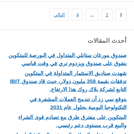
Posts
1
2
…
4
التالي
pagination
أحدث المقالات
صندوق مورغان ستانلي المتداول في البورصة للبيتكوين
يتفوق على صندوق ويزدوم تري في وقت قياسي
شهدت صناديق الاستثمار المتداولة في البيتكوين
تدفقات بقيمة 358 مليون دولار، حيث قاد صندوق IBIT
التابع لشركة بلاك روك هذا الارتفاع.
يتوقع سي زد أن تندمج العملات المشفرة في
التكنولوجيا اليومية بحلول عام 2031
البيتكوين على مفترق طرق مع تصادم قوى الشراء
والبيع قرب مستوى دعم رئيسي.