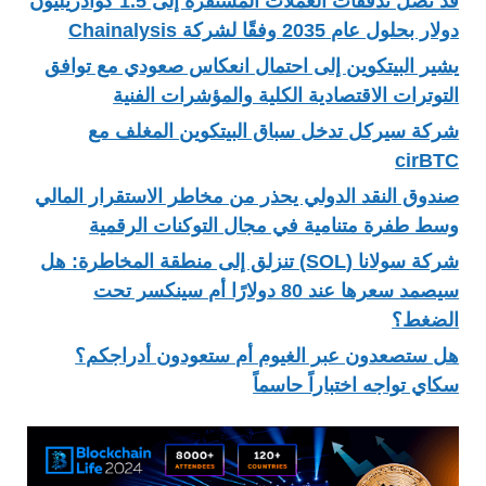
قد تصل تدفقات العملات المستقرة إلى 1.5 كوادريليون
دولار بحلول عام 2035 وفقًا لشركة Chainalysis
يشير البيتكوين إلى احتمال انعكاس صعودي مع توافق
التوترات الاقتصادية الكلية والمؤشرات الفنية
شركة سيركل تدخل سباق البيتكوين المغلف مع
cirBTC
صندوق النقد الدولي يحذر من مخاطر الاستقرار المالي
وسط طفرة متنامية في مجال التوكنات الرقمية
شركة سولانا (SOL) تنزلق إلى منطقة المخاطرة: هل
سيصمد سعرها عند 80 دولارًا أم سينكسر تحت
الضغط؟
هل ستصعدون عبر الغيوم أم ستعودون أدراجكم؟
سكاي تواجه اختباراً حاسماً