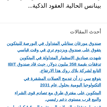
بينانس الحالية. العقود الذكية…
أحدث المقالات
صندوق مورغان ستانلي المتداول في البورصة للبيتكوين
يتفوق على صندوق ويزدوم تري في وقت قياسي
شهدت صناديق الاستثمار المتداولة في البيتكوين
تدفقات بقيمة 358 مليون دولار، حيث قاد صندوق IBIT
التابع لشركة بلاك روك هذا الارتفاع.
يتوقع سي زد أن تندمج العملات المشفرة في
التكنولوجيا اليومية بحلول عام 2031
البيتكوين على مفترق طرق مع تصادم قوى الشراء
والبيع قرب مستوى دعم رئيسي.