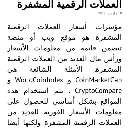
العملات الرقمية المشفرة
18 مارس، 2019
مؤشرات أسعار العملات الرقمية
المشفرة هو موقع ويب أو منصة
تتضمن قائمة من معلومات الأسعار
ورأس مال العديد من العملات الرقمية
المشفرة. الأمثلة الشائعة هي
CoinMarketCap و WorldCoinIndex و
CryptoCompare . يتم استخدام هذه
المواقع بشكل أساسي للحصول على
معلومات الأسعار الفورية للعديد من
العملات الرقمية المشفرة ولكنها أيضًا