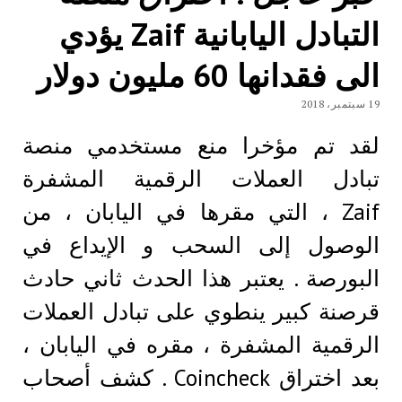
التبادل اليابانية Zaif يؤدي
الی فقدانها 60 مليون دولار
19 سبتمبر، 2018
لقد تم مؤخرا منع مستخدمي منصة
تبادل العملات الرقمية المشفرة
Zaif ، التي مقرها في اليابان ، من
الوصول إلى السحب و الإيداع في
البورصة . يعتبر هذا الحدث ثاني حادث
قرصنة كبير ينطوي على تبادل العملات
الرقمية المشفرة ، مقره في اليابان ،
بعد اختراق Coincheck . كشف أصحاب