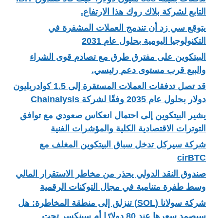
التابع لشركة بلاك روك هذا الارتفاع.
يتوقع سي زد أن تندمج العملات المشفرة في
التكنولوجيا اليومية بحلول عام 2031
البيتكوين على مفترق طرق مع تصادم قوى الشراء
والبيع قرب مستوى دعم رئيسي.
قد تصل تدفقات العملات المستقرة إلى 1.5 كوادريليون
دولار بحلول عام 2035 وفقًا لشركة Chainalysis
يشير البيتكوين إلى احتمال انعكاس صعودي مع توافق
التوترات الاقتصادية الكلية والمؤشرات الفنية
شركة سيركل تدخل سباق البيتكوين المغلف مع
cirBTC
صندوق النقد الدولي يحذر من مخاطر الاستقرار المالي
وسط طفرة متنامية في مجال التوكنات الرقمية
شركة سولانا (SOL) تنزلق إلى منطقة المخاطرة: هل
سيصمد سعرها عند 80 دولارًا أم سينكسر تحت