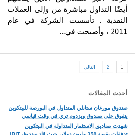
أيضًا التداول مباشرة من وإلى العملات
النقدية . تأسست الشركة في عام
2011 ، وأصبحت في…
Posts
1
2
التالي
pagination
أحدث المقالات
صندوق مورغان ستانلي المتداول في البورصة للبيتكوين
يتفوق على صندوق ويزدوم تري في وقت قياسي
شهدت صناديق الاستثمار المتداولة في البيتكوين
تدفقات بقيمة 358 مليون دولار، حيث قاد صندوق IBIT