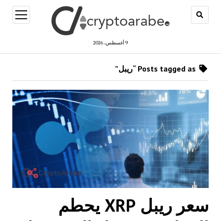
open
menu
9 أغسطس، 2026
Posts tagged as “ريبل”
سعر ريبل XRP يحطم