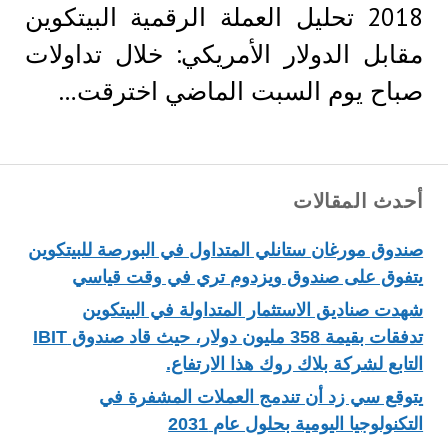
2018 تحليل العملة الرقمية البيتكوين
مقابل الدولار الأمريكي: خلال تداولات
صباح يوم السبت الماضي اخترقت…
أحدث المقالات
صندوق مورغان ستانلي المتداول في البورصة للبيتكوين
يتفوق على صندوق ويزدوم تري في وقت قياسي
شهدت صناديق الاستثمار المتداولة في البيتكوين
تدفقات بقيمة 358 مليون دولار، حيث قاد صندوق IBIT
التابع لشركة بلاك روك هذا الارتفاع.
يتوقع سي زد أن تندمج العملات المشفرة في
التكنولوجيا اليومية بحلول عام 2031