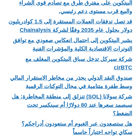
البيتكوين على مفترق طرق مع تصادم قوى الشراء
والبيع قرب مستوى دعم رئيسي.
قد تصل تدفقات العملات المستقرة إلى 1.5 كوادريليون
دولار بحلول عام 2035 وفقًا لشركة Chainalysis
يشير البيتكوين إلى احتمال انعكاس صعودي مع توافق
التوترات الاقتصادية الكلية والمؤشرات الفنية
شركة سيركل تدخل سباق البيتكوين المغلف مع
cirBTC
صندوق النقد الدولي يحذر من مخاطر الاستقرار المالي
وسط طفرة متنامية في مجال التوكنات الرقمية
شركة سولانا (SOL) تنزلق إلى منطقة المخاطرة: هل
سيصمد سعرها عند 80 دولارًا أم سينكسر تحت
الضغط؟
هل ستصعدون عبر الغيوم أم ستعودون أدراجكم؟
سكاي تواجه اختباراً حاسماً