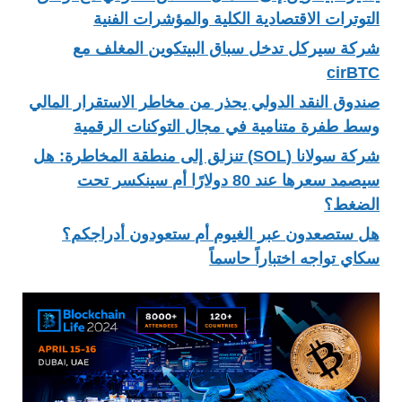
التوترات الاقتصادية الكلية والمؤشرات الفنية
شركة سيركل تدخل سباق البيتكوين المغلف مع
cirBTC
صندوق النقد الدولي يحذر من مخاطر الاستقرار المالي
وسط طفرة متنامية في مجال التوكنات الرقمية
شركة سولانا (SOL) تنزلق إلى منطقة المخاطرة: هل
سيصمد سعرها عند 80 دولارًا أم سينكسر تحت
الضغط؟
هل ستصعدون عبر الغيوم أم ستعودون أدراجكم؟
سكاي تواجه اختباراً حاسماً