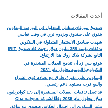
أحدث المقالات
صندوق مورغان ستانلي المتداول في البورصة للبيتكوين
يتفوق على صندوق ويزدوم تري في وقت قياسي
شهدت صناديق الاستثمار المتداولة في البيتكوين
تدفقات بقيمة 358 مليون دولار، حيث قاد صندوق IBIT
التابع لشركة بلاك روك هذا الارتفاع.
يتوقع سي زد أن تندمج العملات المشفرة في
التكنولوجيا اليومية بحلول عام 2031
البيتكوين على مفترق طرق مع تصادم قوى الشراء
والبيع قرب مستوى دعم رئيسي.
قد تصل تدفقات العملات المستقرة إلى 1.5 كوادريليون
دولار بحلول عام 2035 وفقًا لشركة Chainalysis
يشير البيتكوين إلى احتمال انعكاس صعودي مع توافق