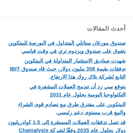
أحدث المقالات
صندوق مورغان ستانلي المتداول في البورصة للبيتكوين
يتفوق على صندوق ويزدوم تري في وقت قياسي
شهدت صناديق الاستثمار المتداولة في البيتكوين
تدفقات بقيمة 358 مليون دولار، حيث قاد صندوق IBIT
التابع لشركة بلاك روك هذا الارتفاع.
يتوقع سي زد أن تندمج العملات المشفرة في
التكنولوجيا اليومية بحلول عام 2031
البيتكوين على مفترق طرق مع تصادم قوى الشراء
والبيع قرب مستوى دعم رئيسي.
قد تصل تدفقات العملات المستقرة إلى 1.5 كوادريليون
دولار بحلول عام 2035 وفقًا لشركة Chainalysis