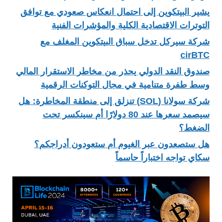
يشير البيتكوين إلى احتمال انعكاس صعودي مع توافق
التوترات الاقتصادية الكلية والمؤشرات الفنية
شركة سيركل تدخل سباق البيتكوين المغلف مع
cirBTC
صندوق النقد الدولي يحذر من مخاطر الاستقرار المالي
وسط طفرة متنامية في مجال التوكنات الرقمية
شركة سولانا (SOL) تنزلق إلى منطقة المخاطرة: هل
سيصمد سعرها عند 80 دولارًا أم سينكسر تحت
الضغط؟
هل ستصعدون عبر الغيوم أم ستعودون أدراجكم؟
سكاي تواجه اختباراً حاسماً