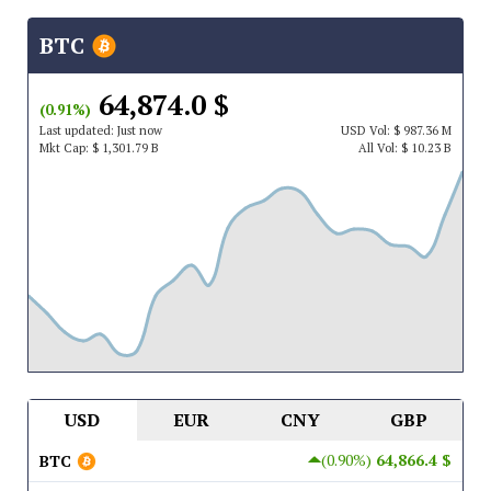
BTC
$ 64,874.0
(0.91%)
Last updated:
Just now
USD
Vol:
$ 987.36 M
Mkt Cap:
$ 1,301.79 B
All Vol:
$ 10.23 B
USD
EUR
CNY
GBP
(0.90%)
$ 64,866.4
BTC