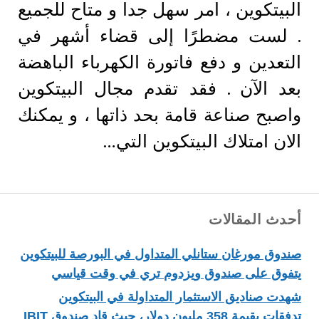
البيتكوين ، امر سهل جدا و متاح للجميع
. لست مضطرًا إلى قضاء أشهر في
التعدين و دفع فاتورة الكهرباء الباهضة
بعد الآن . فقد تقدم مجال البيتكوين
واصبح صناعة قامة بحد ذاتها ، و يمكنك
الان امتلاك البيتكوين التي…
أحدث المقالات
صندوق مورغان ستانلي المتداول في البورصة للبيتكوين
يتفوق على صندوق ويزدوم تري في وقت قياسي
شهدت صناديق الاستثمار المتداولة في البيتكوين
تدفقات بقيمة 358 مليون دولار، حيث قاد صندوق IBIT