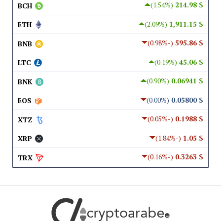
(1.54%)
$ 214.98
BCH
(2.09%)
$ 1,911.15
ETH
(-0.98%)
$ 595.86
BNB
(0.19%)
$ 45.06
LTC
(0.90%)
$ 0.06941
BNK
(0.00%)
$ 0.05800
EOS
(-0.05%)
$ 0.1988
XTZ
(-1.84%)
$ 1.05
XRP
(-0.16%)
$ 0.3263
TRX