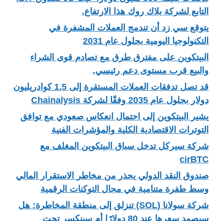
التابع لشركة بلاك روك هذا الارتفاع.
يتوقع سي زد أن تندمج العملات المشفرة في
التكنولوجيا اليومية بحلول عام 2031
البيتكوين على مفترق طرق مع تصادم قوى الشراء
والبيع قرب مستوى دعم رئيسي.
قد تصل تدفقات العملات المستقرة إلى 1.5 كوادريليون
دولار بحلول عام 2035 وفقًا لشركة Chainalysis
يشير البيتكوين إلى احتمال انعكاس صعودي مع توافق
التوترات الاقتصادية الكلية والمؤشرات الفنية
شركة سيركل تدخل سباق البيتكوين المغلف مع
cirBTC
صندوق النقد الدولي يحذر من مخاطر الاستقرار المالي
وسط طفرة متنامية في مجال التوكنات الرقمية
شركة سولانا (SOL) تنزلق إلى منطقة المخاطرة: هل
سيصمد سعرها عند 80 دولارًا أم سينكسر تحت