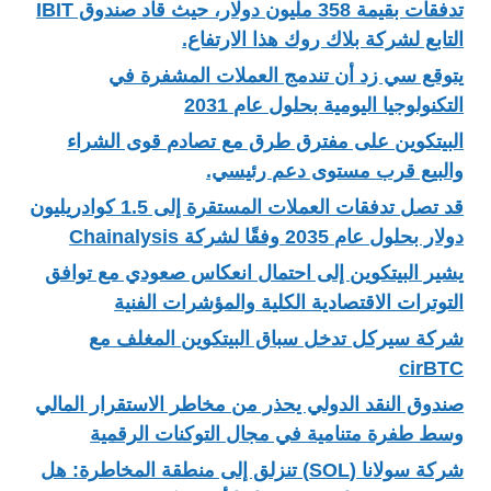
تدفقات بقيمة 358 مليون دولار، حيث قاد صندوق IBIT
التابع لشركة بلاك روك هذا الارتفاع.
يتوقع سي زد أن تندمج العملات المشفرة في
التكنولوجيا اليومية بحلول عام 2031
البيتكوين على مفترق طرق مع تصادم قوى الشراء
والبيع قرب مستوى دعم رئيسي.
قد تصل تدفقات العملات المستقرة إلى 1.5 كوادريليون
دولار بحلول عام 2035 وفقًا لشركة Chainalysis
يشير البيتكوين إلى احتمال انعكاس صعودي مع توافق
التوترات الاقتصادية الكلية والمؤشرات الفنية
شركة سيركل تدخل سباق البيتكوين المغلف مع
cirBTC
صندوق النقد الدولي يحذر من مخاطر الاستقرار المالي
وسط طفرة متنامية في مجال التوكنات الرقمية
شركة سولانا (SOL) تنزلق إلى منطقة المخاطرة: هل