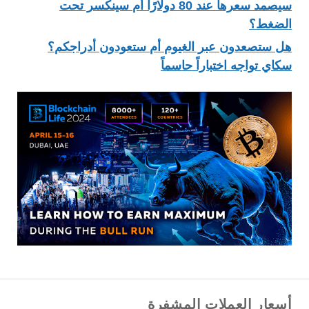
سيصمد سعرها عند 80 دولارًا أم سينكسر تحت
الضغط؟
هل ستصعدون عبر الغيوم أم ستعودون أدراجكم؟
سكاي تواجه اختباراً حاسماً
أسعار العملات المشفرة