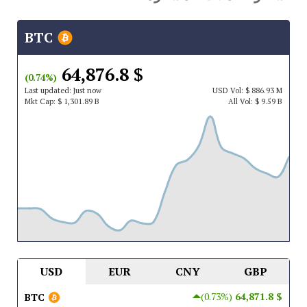
BTC
$ 64,876.8
(0.74%)
Last updated:
Just now
USD
Vol:
$ 886.93 M
Mkt Cap:
$ 1,301.89 B
All Vol:
$ 9.59 B
USD
EUR
CNY
GBP
(0.73%)
$ 64,871.8
BTC