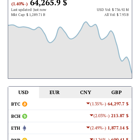
$ 64,265.9
(-1.40%)
Last updated:
Just now
USD
Vol:
$ 736.92 M
Mkt Cap:
$ 1,289.71 B
All Vol:
$ 7.93 B
USD
EUR
CNY
GBP
(-1.35%)
$ 64,297.7
BTC
(-2.03%)
$ 213.87
BCH
(-2.49%)
$ 1,877.14
ETH
(-1.26%)
$ 600.41