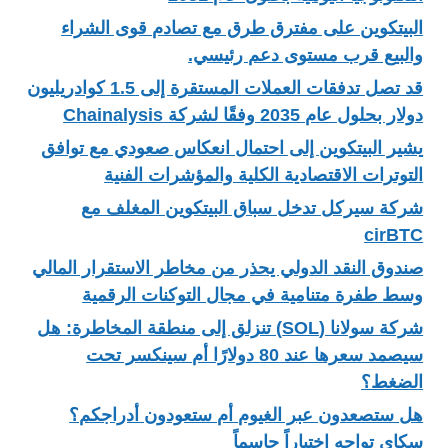
البيتكوين على مفترق طرق مع تصادم قوى الشراء
والبيع قرب مستوى دعم رئيسي.
قد تصل تدفقات العملات المستقرة إلى 1.5 كوادريليون
دولار بحلول عام 2035 وفقًا لشركة Chainalysis
يشير البيتكوين إلى احتمال انعكاس صعودي مع توافق
التوترات الاقتصادية الكلية والمؤشرات الفنية
شركة سيركل تدخل سباق البيتكوين المغلف مع
cirBTC
صندوق النقد الدولي يحذر من مخاطر الاستقرار المالي
وسط طفرة متنامية في مجال التوكنات الرقمية
شركة سولانا (SOL) تنزلق إلى منطقة المخاطرة: هل
سيصمد سعرها عند 80 دولارًا أم سينكسر تحت
الضغط؟
هل ستصعدون عبر الغيوم أم ستعودون أدراجكم؟
سكاي تواجه اختباراً حاسماً