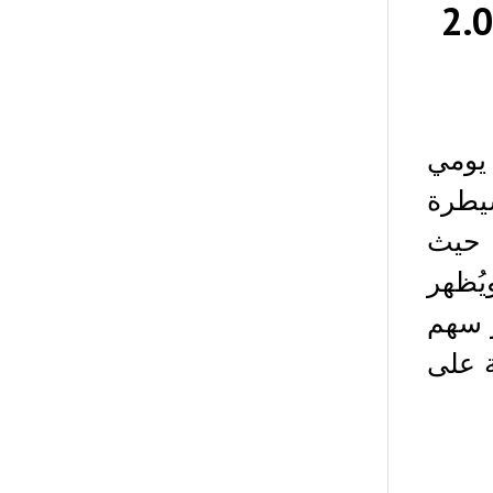
داف الثيران مستوى 2.00
اع يومي
سيطرة
، حيث
 النسبية (RSI) إلى 70.15، ويُظهر
هر سهم
ة قوية على