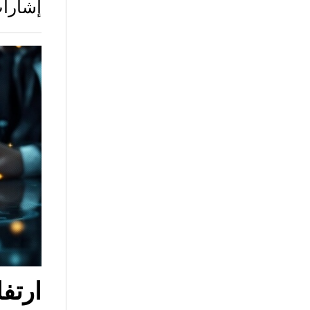
إشارا
ارتف