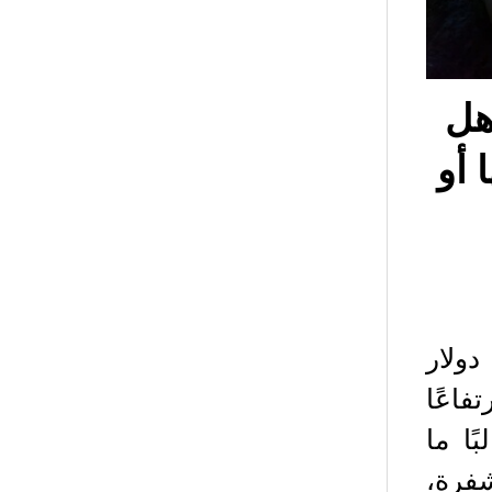
هل
تها أو
يتداول سهم Aerodrome Finance حاليًا حول 1.17 دولار
حجم التداول اليومي لسهم AERO ارتفاعًا
البًا ما
فرة،