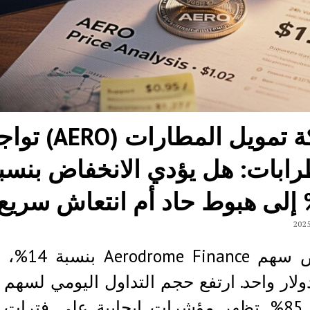
شركة تمويل المطارات (AERO)
ابات: هل يؤدي الانخفاض بنسب
انخفض سهم  Finance
بنسبة 85%. تظهر مؤشرات إيجابية على فترات 