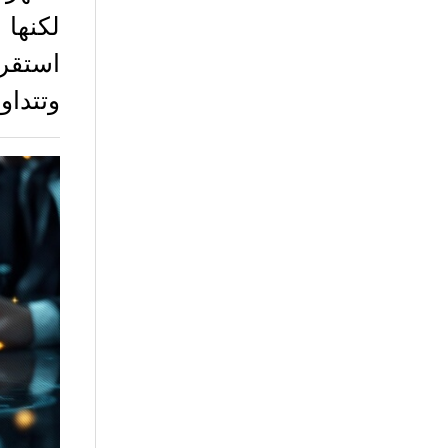
لكنها 
وتتداو