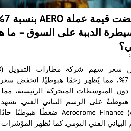
انخفضت قيمة عملة
يطرة الدببة على السوق – ما ه
ي؟
بنسبة 7%، مما يُظهر زخمًا هبوطيًا. انخفض سع
AER دون المتوسطات المتحركة الرئيسية، مما 
 هبوطيةً على الرسم البياني الفني. يشه
Aerodrome Finance (AERO) ضغطًا هبوطيًا
البياني الفني اليومي. كما تُظهر المؤشرات ا