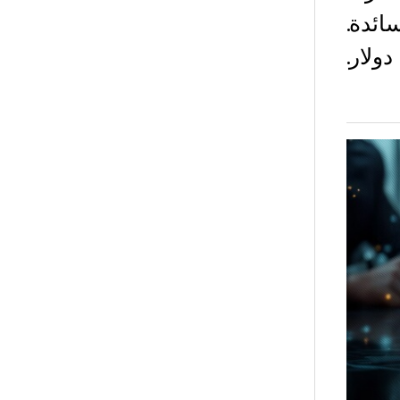
ائدة.
ي 3.81 تريليون دولار.