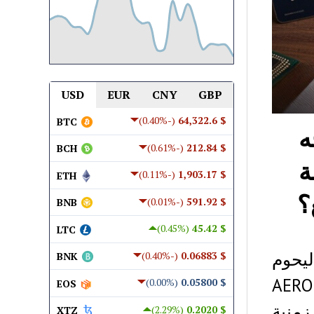
USD
EUR
CNY
GBP
(-0.40%)
$ 64,322.6
BTC
 تواجه
(-0.61%)
$ 212.84
BCH
ة
(-0.11%)
$ 1,903.17
ETH
(-0.01%)
$ 591.92
BNB
(0.45%)
$ 45.42
LTC
Aerodrome بنسبة 14%، ليحوم
(-0.40%)
$ 0.06883
BNK
حول دولار واحد. ارتفع حجم التداول اليومي لسهم AERO
(0.00%)
$ 0.05800
EOS
زمنية
(2.29%)
$ 0.2020
XTZ