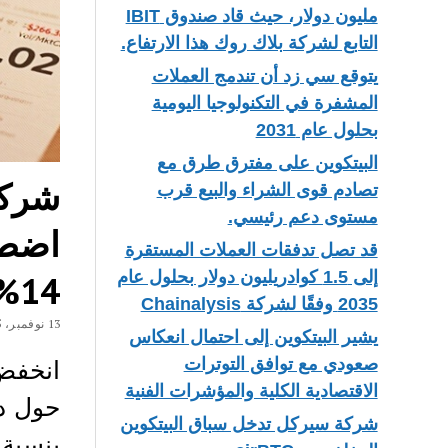
مليون دولار، حيث قاد صندوق IBIT
التابع لشركة بلاك روك هذا الارتفاع.
يتوقع سي زد أن تندمج العملات
المشفرة في التكنولوجيا اليومية
بحلول عام 2031
البيتكوين على مفترق طرق مع
تصادم قوى الشراء والبيع قرب
مستوى دعم رئيسي.
اضطر
قد تصل تدفقات العملات المستقرة
إلى 1.5 كوادريليون دولار بحلول عام
14% إلى هبوط حاد أم انتعاش سريع؟
2035 وفقًا لشركة Chainalysis
13 نوفمبر، 2025
يشير البيتكوين إلى احتمال انعكاس
صعودي مع توافق التوترات
الاقتصادية الكلية والمؤشرات الفنية
شركة سيركل تدخل سباق البيتكوين