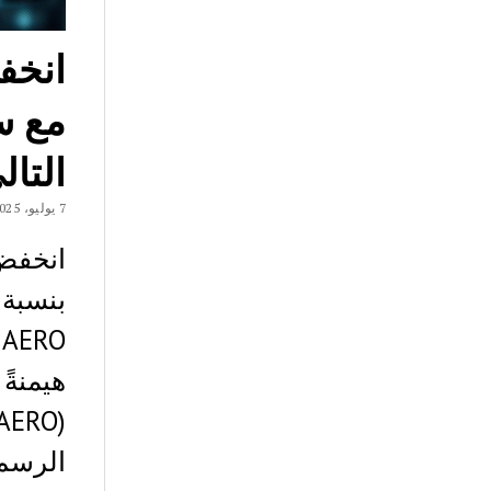
مع س
التال
7 يوليو، 2025
O
هيمنةً
الرسم 