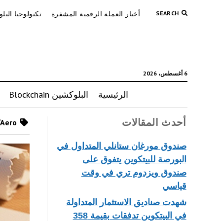
SEARCH
أخبار العملة الرقمية المشفرة
تكنولوجيا البل
6 أغسطس، 2026
الرئيسية
البلوكشين Blockchain
أحدث المقالات
Posts tagged as “Aero”
صندوق مورغان ستانلي المتداول في
البورصة للبيتكوين يتفوق على
صندوق ويزدوم تري في وقت
قياسي
شهدت صناديق الاستثمار المتداولة
في البيتكوين تدفقات بقيمة 358