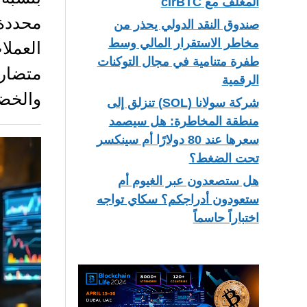
المغلف مع cirBTC
محددة
صندوق النقد الدولي يحذر من
مخاطر الاستقرار المالي وسط
العمل
طفرة متنامية في مجال التوكنات
متضار
الرقمية
والخض
شركة سولانا (SOL) تنزلق إلى
منطقة المخاطرة: هل سيصمد
سعرها عند 80 دولارًا أم سينكسر
تحت الضغط؟
هل ستصعدون عبر الغيوم أم
ستعودون أدراجكم؟ سكاي تواجه
اختباراً حاسماً