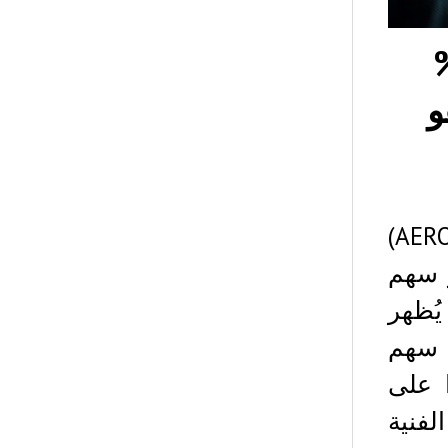
 AERO بنسبة 7%
و
انخفض سعر سهم شركة مطارات التمويل (AERO)
ر سهم
يُظهر
د سهم
 حادًا على
لفنية