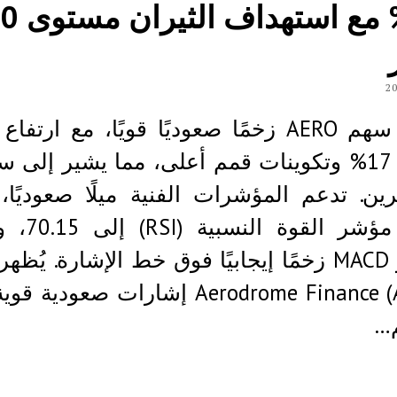
17% مع استه
يُظهر سهم AERO زخمًا صعوديًا قويًا، مع ارتف
بنسبة 17% وتكوينات قمم أعلى، مما يشير إلى 
ين. تدعم المؤشرات الفنية ميلًا صعوديًا
يُشير مؤشر القوة
مؤشر MACD زخمًا إيجابيًا فوق خط الإشارة. يُظ
Aerodrome Finance (AERO) إشارات صعودي
…