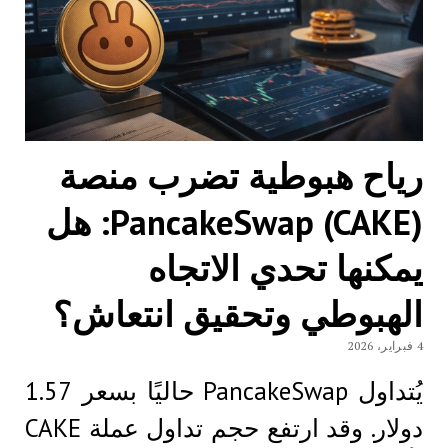
رياح هبوطية تضرب منصة
PancakeSwap (CAKE): هل
يمكنها تحدي الاتجاه
الهبوطي وتحقيق انتعاش؟
4 فبراير، 2026
يُتداول PancakeSwap حاليًا بسعر 1.57
دولار. وقد ارتفع حجم تداول عملة CAKE