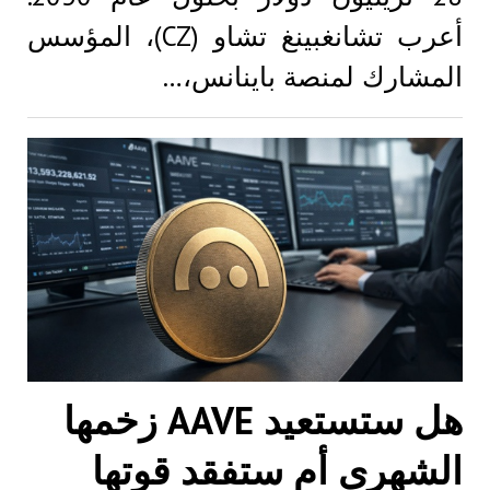
أعرب تشانغبينغ تشاو (CZ)، المؤسس
المشارك لمنصة باينانس،…
هل ستستعيد AAVE زخمها
الشهري أم ستفقد قوتها