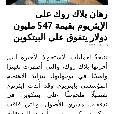
رهان بلاك روك على
الإيثريوم بقيمة 547 مليون
دولار يتفوق على البيتكوين
19 يوليو، 2025
نتيجةً لعمليات الاستحواذ الأخيرة التي
أجرتها بلاك روك، والتي أظهرت تغييرًا
واضحًا في توجهاتها، يتزايد الاهتمام
المؤسسي بإيثريوم. وقد أبدت إيثريوم
تفضيلًا ملحوظًا على بيتكوين في
تدفقات مديري الأصول، والتي فاقت
بيتكوين بكثير. تشير أرقام التدفقات