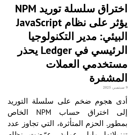
اختراق سلسلة توريد NPM
يؤثر على نظام JavaScript
البيئي: مدير التكنولوجيا
الرئيسي في Ledger يحذر
مستخدمي العملات
المشفرة
9 سبتمبر، 2025
أدى هجوم ضخم على سلسلة التوريد
إلى اختراق حساب NPM الخاص
بمطور. الحزم المتأثرة، التي تجاوز عدد
تنزيلاتها مليار عملية، عرّضت نظام