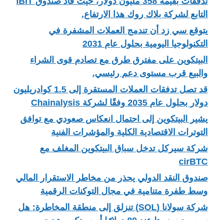
تدفقات بقيمة 358 مليون دولار، حيث قاد صندوق IBIT
التابع لشركة بلاك روك هذا الارتفاع.
يتوقع سي زد أن تندمج العملات المشفرة في
التكنولوجيا اليومية بحلول عام 2031
البيتكوين على مفترق طرق مع تصادم قوى الشراء
والبيع قرب مستوى دعم رئيسي.
قد تصل تدفقات العملات المستقرة إلى 1.5 كوادريليون
دولار بحلول عام 2035 وفقًا لشركة Chainalysis
يشير البيتكوين إلى احتمال انعكاس صعودي مع توافق
التوترات الاقتصادية الكلية والمؤشرات الفنية
شركة سيركل تدخل سباق البيتكوين المغلف مع
cirBTC
صندوق النقد الدولي يحذر من مخاطر الاستقرار المالي
وسط طفرة متنامية في مجال التوكنات الرقمية
شركة سولانا (SOL) تنزلق إلى منطقة المخاطرة: هل