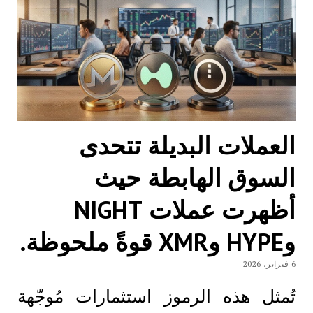
العملات البديلة تتحدى
السوق الهابطة حيث
أظهرت عملات NIGHT
وHYPE وXMR قوةً ملحوظة.
6 فبراير، 2026
تُمثل هذه الرموز استثمارات مُوجّهة