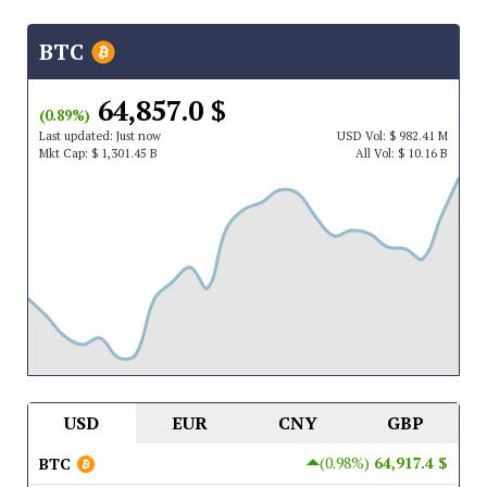
BTC
$ 64,857.0
(0.89%)
Last updated:
Just now
USD
Vol:
$ 982.41 M
Mkt Cap:
$ 1,301.45 B
All Vol:
$ 10.16 B
USD
EUR
CNY
GBP
(0.98%)
$ 64,917.4
BTC