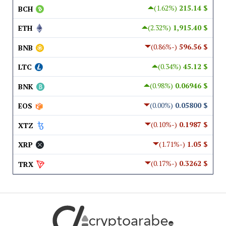
(1.62%)
$ 215.14
BCH
(2.32%)
$ 1,915.40
ETH
(-0.86%)
$ 596.56
BNB
(0.34%)
$ 45.12
LTC
(0.98%)
$ 0.06946
BNK
(0.00%)
$ 0.05800
EOS
(-0.10%)
$ 0.1987
XTZ
(-1.71%)
$ 1.05
XRP
(-0.17%)
$ 0.3262
TRX