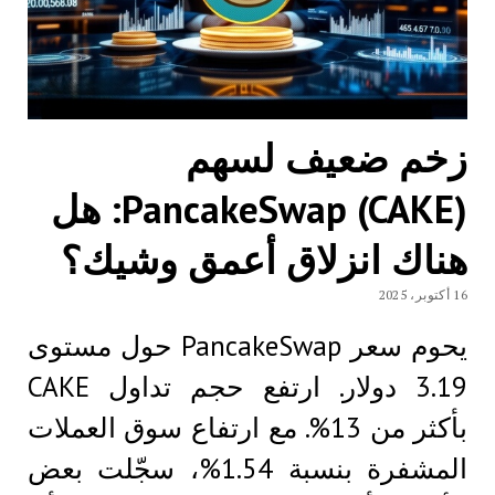
زخم ضعيف لسهم
PancakeSwap (CAKE): هل
هناك انزلاق أعمق وشيك؟
16 أكتوبر، 2025
يحوم سعر PancakeSwap حول مستوى
3.19 دولار. ارتفع حجم تداول CAKE
بأكثر من 13%. مع ارتفاع سوق العملات
المشفرة بنسبة 1.54%، سجّلت بعض