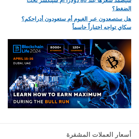
سيصمد سعرها عند 80 دولارًا أم سينكسر تحت
الضغط؟
هل ستصعدون عبر الغيوم أم ستعودون أدراجكم؟
سكاي تواجه اختباراً حاسماً
أسعار العملات المشفرة