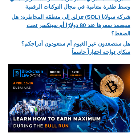
وسط طفرة متنامية في مجال التوكنات الرقمية
شركة سولانا (SOL) تنزلق إلى منطقة المخاطرة: هل
سيصمد سعرها عند 80 دولارًا أم سينكسر تحت
الضغط؟
هل ستصعدون عبر الغيوم أم ستعودون أدراجكم؟
سكاي تواجه اختباراً حاسماً