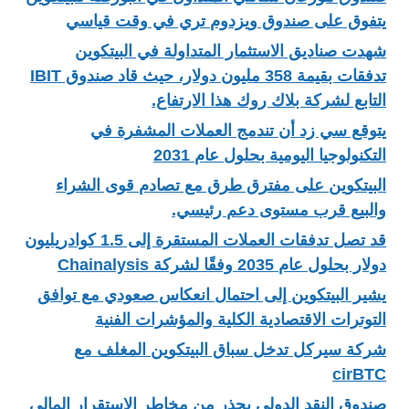
يتفوق على صندوق ويزدوم تري في وقت قياسي
شهدت صناديق الاستثمار المتداولة في البيتكوين
تدفقات بقيمة 358 مليون دولار، حيث قاد صندوق IBIT
التابع لشركة بلاك روك هذا الارتفاع.
يتوقع سي زد أن تندمج العملات المشفرة في
التكنولوجيا اليومية بحلول عام 2031
البيتكوين على مفترق طرق مع تصادم قوى الشراء
والبيع قرب مستوى دعم رئيسي.
قد تصل تدفقات العملات المستقرة إلى 1.5 كوادريليون
دولار بحلول عام 2035 وفقًا لشركة Chainalysis
يشير البيتكوين إلى احتمال انعكاس صعودي مع توافق
التوترات الاقتصادية الكلية والمؤشرات الفنية
شركة سيركل تدخل سباق البيتكوين المغلف مع
cirBTC
صندوق النقد الدولي يحذر من مخاطر الاستقرار المالي