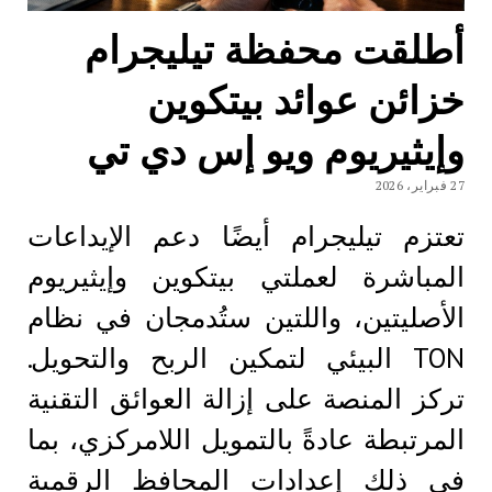
أطلقت محفظة تيليجرام
خزائن عوائد بيتكوين
وإيثيريوم ويو إس دي تي
27 فبراير، 2026
تعتزم تيليجرام أيضًا دعم الإيداعات
المباشرة لعملتي بيتكوين وإيثيريوم
الأصليتين، واللتين ستُدمجان في نظام
TON البيئي لتمكين الربح والتحويل.
تركز المنصة على إزالة العوائق التقنية
المرتبطة عادةً بالتمويل اللامركزي، بما
في ذلك إعدادات المحافظ الرقمية