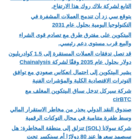
التابع لشركة بلاك روك هذا الارتفاع.
يتوقع سي زد أن تندمج العملات المشفرة في
التكنولوجيا اليومية بحلول عام 2031
البيتكوين على مفترق طرق مع تصادم قوى الشراء
والبيع قرب مستوى دعم رئيسي.
قد تصل تدفقات العملات المستقرة إلى 1.5 كوادريليون
دولار بحلول عام 2035 وفقًا لشركة Chainalysis
يشير البيتكوين إلى احتمال انعكاس صعودي مع توافق
التوترات الاقتصادية الكلية والمؤشرات الفنية
شركة سيركل تدخل سباق البيتكوين المغلف مع
cirBTC
صندوق النقد الدولي يحذر من مخاطر الاستقرار المالي
وسط طفرة متنامية في مجال التوكنات الرقمية
شركة سولانا (SOL) تنزلق إلى منطقة المخاطرة: هل
سيصمد سعرها عند 80 دولارًا أم سينكسر تحت