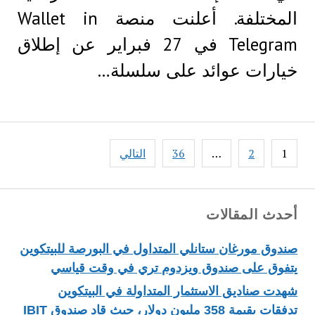
المختلفة. أعلنت منصة Wallet in
Telegram في 27 فبراير عن إطلاق
خيارات عوائد على سلسلة…
Posts
1
2
…
36
التالي
pagination
أحدث المقالات
صندوق مورغان ستانلي المتداول في البورصة للبيتكوين
يتفوق على صندوق ويزدوم تري في وقت قياسي
شهدت صناديق الاستثمار المتداولة في البيتكوين
تدفقات بقيمة 358 مليون دولار، حيث قاد صندوق IBIT