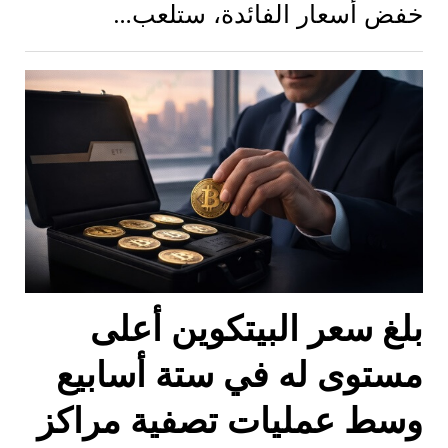
خفض أسعار الفائدة، ستلعب…
بلغ سعر البيتكوين أعلى
مستوى له في ستة أسابيع
وسط عمليات تصفية مراكز