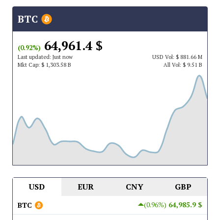
BTC
$ 64,961.4
(0.92%)
Last updated:
Just now
USD
Vol:
$ 881.66 M
Mkt Cap:
$ 1,303.58 B
All Vol:
$ 9.51 B
USD
EUR
CNY
GBP
(0.96%)
$ 64,985.9
BTC