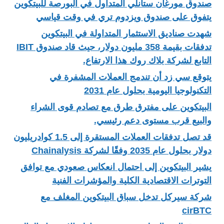
صندوق مورغان ستانلي المتداول في البورصة للبيتكوين
يتفوق على صندوق ويزدوم تري في وقت قياسي
شهدت صناديق الاستثمار المتداولة في البيتكوين
تدفقات بقيمة 358 مليون دولار، حيث قاد صندوق IBIT
التابع لشركة بلاك روك هذا الارتفاع.
يتوقع سي زد أن تندمج العملات المشفرة في
التكنولوجيا اليومية بحلول عام 2031
البيتكوين على مفترق طرق مع تصادم قوى الشراء
والبيع قرب مستوى دعم رئيسي.
قد تصل تدفقات العملات المستقرة إلى 1.5 كوادريليون
دولار بحلول عام 2035 وفقًا لشركة Chainalysis
يشير البيتكوين إلى احتمال انعكاس صعودي مع توافق
التوترات الاقتصادية الكلية والمؤشرات الفنية
شركة سيركل تدخل سباق البيتكوين المغلف مع
cirBTC