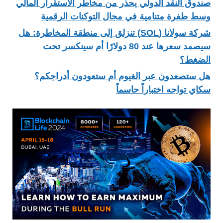
صندوق النقد الدولي يحذر من مخاطر الاستقرار المالي
وسط طفرة متنامية في مجال التوكنات الرقمية
شركة سولانا (SOL) تنزلق إلى منطقة المخاطرة: هل
سيصمد سعرها عند 80 دولارًا أم سينكسر تحت
الضغط؟
هل ستصعدون عبر الغيوم أم ستعودون أدراجكم؟
سكاي تواجه اختباراً حاسماً