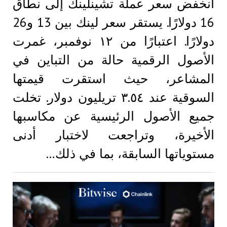
انخفض سعر عملة تشينلينك إلى نطاق
16 دولارًا. يستقر سعر لينك بين 13 و26
دولارًا. اعتبارًا من ١٢ نوفمبر، غمرت
الأصول الرقمية حالة من التباين في
المشاعر، حيث استقرت قيمتها
السوقية عند ٣.٥٤ تريليون دولار. تخلت
جميع الأصول الرئيسية عن مكاسبها
الأخيرة، وتراجعت لاختبار أدنى
مستوياتها السابقة، بما في ذلك…