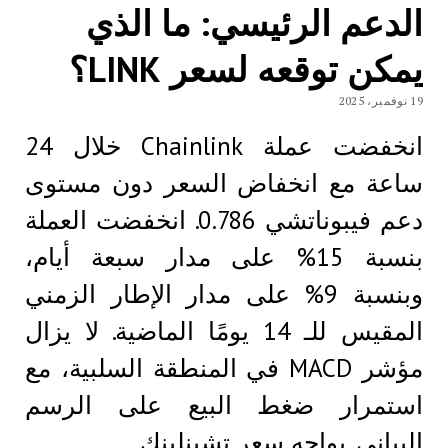
الدعم الرئيسي: ما الذي
يمكن توقعه لسعر LINK؟
19 نوفمبر، 2025
انخفضت عملة Chainlink خلال 24
ساعة مع انخفاض السعر دون مستوى
دعم فيبوناتشي 0.786. انخفضت العملة
بنسبة 15% على مدار سبعة أيام،
وبنسبة 9% على مدار الإطار الزمني
المقيس للـ 14 يومًا الماضية. لا يزال
مؤشر MACD في المنطقة السلبية، مع
استمرار ضغط البيع على الرسم
البياني. يواجه سعر تشينلينك…