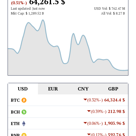
$ 64,261.5
(-0.51%)
Last updated:
Just now
USD
Vol:
$ 762.47 M
Mkt Cap:
$ 1,289.52 B
All Vol:
$ 8.27 B
USD
EUR
CNY
GBP
(-0.32%)
$ 64,324.4
BTC
(-0.39%)
$ 212.98
BCH
(-0.06%)
$ 1,903.96
ETH
(-0.12%)
$ 592.76
BNB