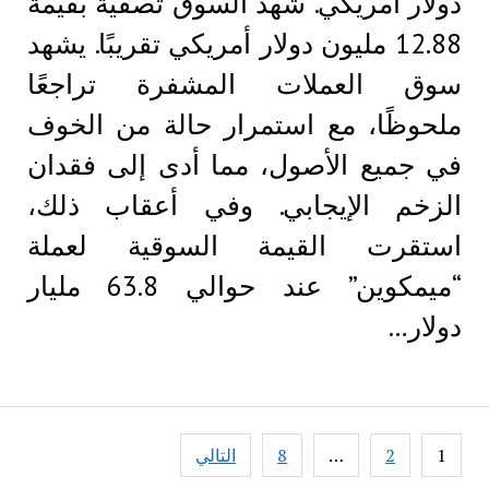
دولار أمريكي. شهد السوق تصفيةً بقيمة
12.88 مليون دولار أمريكي تقريبًا. يشهد
سوق العملات المشفرة تراجعًا
ملحوظًا، مع استمرار حالة من الخوف
في جميع الأصول، مما أدى إلى فقدان
الزخم الإيجابي. وفي أعقاب ذلك،
استقرت القيمة السوقية لعملة
“ميمكوين” عند حوالي 63.8 مليار
دولار…
Posts
1
2
…
8
التالي
pagination