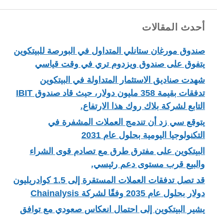
أحدث المقالات
صندوق مورغان ستانلي المتداول في البورصة للبيتكوين
يتفوق على صندوق ويزدوم تري في وقت قياسي
شهدت صناديق الاستثمار المتداولة في البيتكوين
تدفقات بقيمة 358 مليون دولار، حيث قاد صندوق IBIT
التابع لشركة بلاك روك هذا الارتفاع.
يتوقع سي زد أن تندمج العملات المشفرة في
التكنولوجيا اليومية بحلول عام 2031
البيتكوين على مفترق طرق مع تصادم قوى الشراء
والبيع قرب مستوى دعم رئيسي.
قد تصل تدفقات العملات المستقرة إلى 1.5 كوادريليون
دولار بحلول عام 2035 وفقًا لشركة Chainalysis
يشير البيتكوين إلى احتمال انعكاس صعودي مع توافق