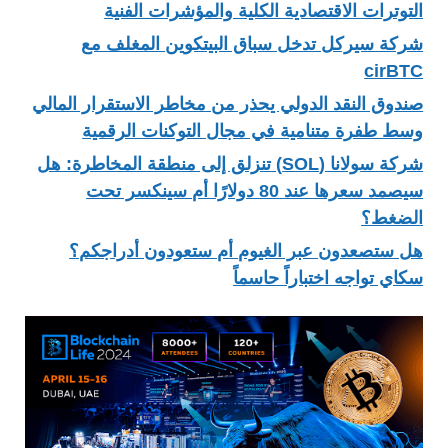
التوترات الاقتصادية الكلية والمؤشرات الفنية
شركة سيركل تدخل سباق البيتكوين المغلف مع
cirBTC
صندوق النقد الدولي يحذر من مخاطر الاستقرار المالي
وسط طفرة متنامية في مجال التوكنات الرقمية
شركة سولانا (SOL) تنزلق إلى منطقة المخاطرة: هل
سيصمد سعرها عند 80 دولارًا أم سينكسر تحت
الضغط؟
هل ستصعدون عبر الغيوم أم ستعودون أدراجكم؟
سكاي تواجه اختباراً حاسماً