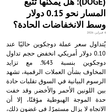
(DOGE): هل يمكنها تتبع
المسار نحو 0.15 دولار
وسط الانخفاضات الحادة؟
4 فبراير، 2026
يُتداول سعر عملة دوجكوين حاليًا عند
0.10 دولار أمريكي. انخفض حجم تداول
دوجكوين بنسبة 43%. مع تزايد
المخاوف بشأن العملات الرقمية، تشهد
الرسوم البيانية في السوق تقلبات حادة
بين اللونين الأحمر والأخضر. وقد خفت
حدة الموجة الهبوطية مؤقتًا، إلا أن
الاتجاه لا يزال مستمرًا. في غضون ذلك،