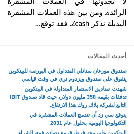
لا يجدونها في العملات المشفرة
الرائدة. ومن بين هذه العملات المشفرة
البديلة نذكر Zcash. فقد توقع…
أحدث المقالات
صندوق مورغان ستانلي المتداول في البورصة للبيتكوين
يتفوق على صندوق ويزدوم تري في وقت قياسي
شهدت صناديق الاستثمار المتداولة في البيتكوين
تدفقات بقيمة 358 مليون دولار، حيث قاد صندوق IBIT
التابع لشركة بلاك روك هذا الارتفاع.
يتوقع سي زد أن تندمج العملات المشفرة في
التكنولوجيا اليومية بحلول عام 2031
البيتكوين على مفترق طرق مع تصادم قوى الشراء