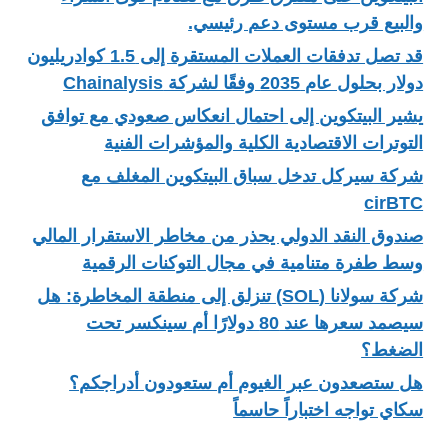
والبيع قرب مستوى دعم رئيسي.
قد تصل تدفقات العملات المستقرة إلى 1.5 كوادريليون
دولار بحلول عام 2035 وفقًا لشركة Chainalysis
يشير البيتكوين إلى احتمال انعكاس صعودي مع توافق
التوترات الاقتصادية الكلية والمؤشرات الفنية
شركة سيركل تدخل سباق البيتكوين المغلف مع
cirBTC
صندوق النقد الدولي يحذر من مخاطر الاستقرار المالي
وسط طفرة متنامية في مجال التوكنات الرقمية
شركة سولانا (SOL) تنزلق إلى منطقة المخاطرة: هل
سيصمد سعرها عند 80 دولارًا أم سينكسر تحت
الضغط؟
هل ستصعدون عبر الغيوم أم ستعودون أدراجكم؟
سكاي تواجه اختباراً حاسماً