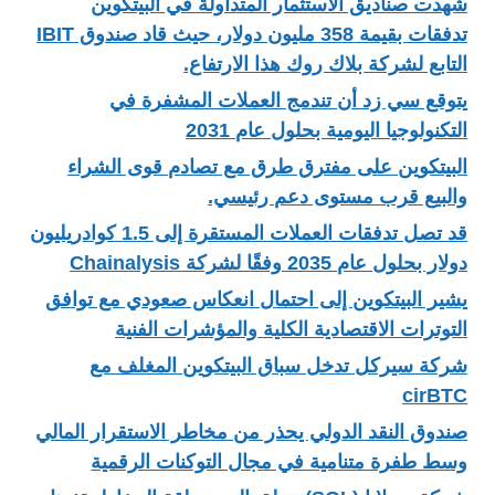
شهدت صناديق الاستثمار المتداولة في البيتكوين
تدفقات بقيمة 358 مليون دولار، حيث قاد صندوق IBIT
التابع لشركة بلاك روك هذا الارتفاع.
يتوقع سي زد أن تندمج العملات المشفرة في
التكنولوجيا اليومية بحلول عام 2031
البيتكوين على مفترق طرق مع تصادم قوى الشراء
والبيع قرب مستوى دعم رئيسي.
قد تصل تدفقات العملات المستقرة إلى 1.5 كوادريليون
دولار بحلول عام 2035 وفقًا لشركة Chainalysis
يشير البيتكوين إلى احتمال انعكاس صعودي مع توافق
التوترات الاقتصادية الكلية والمؤشرات الفنية
شركة سيركل تدخل سباق البيتكوين المغلف مع
cirBTC
صندوق النقد الدولي يحذر من مخاطر الاستقرار المالي
وسط طفرة متنامية في مجال التوكنات الرقمية