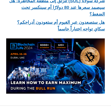
شركة سولانا (SOL) تنزلق إلى منطقة المخاطرة: هل
سيصمد سعرها عند 80 دولارًا أم سينكسر تحت
الضغط؟
هل ستصعدون عبر الغيوم أم ستعودون أدراجكم؟
سكاي تواجه اختباراً حاسماً