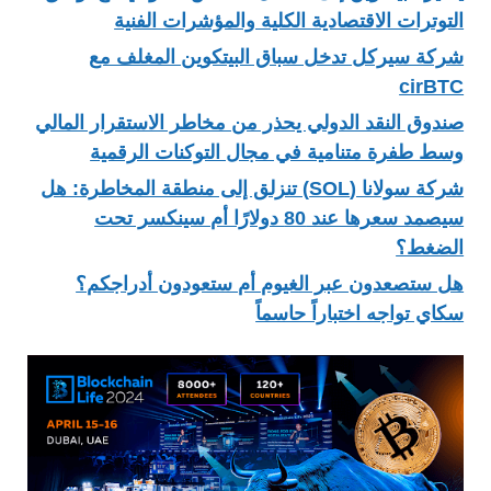
التوترات الاقتصادية الكلية والمؤشرات الفنية
شركة سيركل تدخل سباق البيتكوين المغلف مع
cirBTC
صندوق النقد الدولي يحذر من مخاطر الاستقرار المالي
وسط طفرة متنامية في مجال التوكنات الرقمية
شركة سولانا (SOL) تنزلق إلى منطقة المخاطرة: هل
سيصمد سعرها عند 80 دولارًا أم سينكسر تحت
الضغط؟
هل ستصعدون عبر الغيوم أم ستعودون أدراجكم؟
سكاي تواجه اختباراً حاسماً