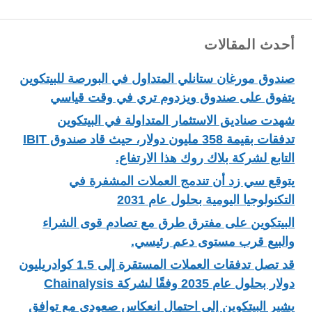
أحدث المقالات
صندوق مورغان ستانلي المتداول في البورصة للبيتكوين
يتفوق على صندوق ويزدوم تري في وقت قياسي
شهدت صناديق الاستثمار المتداولة في البيتكوين
تدفقات بقيمة 358 مليون دولار، حيث قاد صندوق IBIT
التابع لشركة بلاك روك هذا الارتفاع.
يتوقع سي زد أن تندمج العملات المشفرة في
التكنولوجيا اليومية بحلول عام 2031
البيتكوين على مفترق طرق مع تصادم قوى الشراء
والبيع قرب مستوى دعم رئيسي.
قد تصل تدفقات العملات المستقرة إلى 1.5 كوادريليون
دولار بحلول عام 2035 وفقًا لشركة Chainalysis
يشير البيتكوين إلى احتمال انعكاس صعودي مع توافق