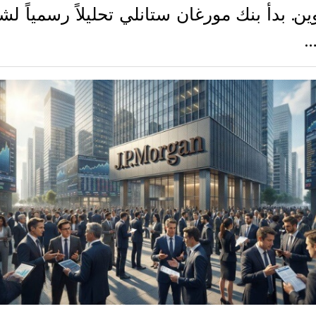
وين. بدأ بنك مورغان ستانلي تحليلاً رسمياً ل
…