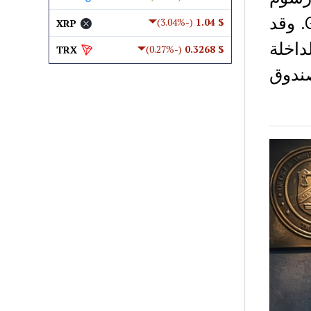
صندوق Grayscale’s Bitcoin Mini Trust ETF (BTC). وقد
(-3.04%)
$ 1.04
XRP
داخلة
(-0.27%)
$ 0.3268
TRX
صندوق