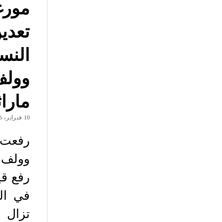
مورغ
تعدين
النس
وولف
ماراث
10 فبراير، 2026
رفعت 
وولف، 
رفع قي
في ال
تزال 