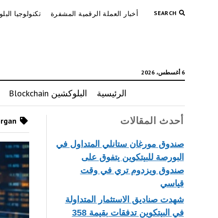
SEARCH
أخبار العملة الرقمية المشفرة
تكنولوجيا البل
6 أغسطس، 2026
الرئيسية
البلوكشين Blockchain
أحدث المقالات
Posts tagged as “JP Morgan”
صندوق مورغان ستانلي المتداول في
البورصة للبيتكوين يتفوق على
صندوق ويزدوم تري في وقت
قياسي
شهدت صناديق الاستثمار المتداولة
في البيتكوين تدفقات بقيمة 358