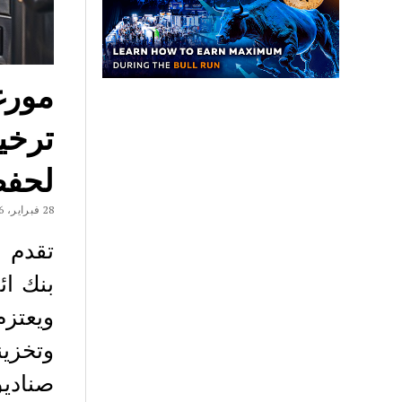
مورغ
لحفظ
28 فبراير، 2026
تقدم 
بنك ا
ويعتز
وتخزين