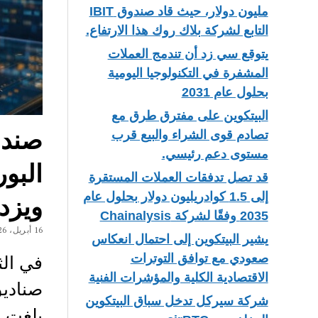
مليون دولار، حيث قاد صندوق IBIT
التابع لشركة بلاك روك هذا الارتفاع.
يتوقع سي زد أن تندمج العملات
المشفرة في التكنولوجيا اليومية
بحلول عام 2031
البيتكوين على مفترق طرق مع
صندو
تصادم قوى الشراء والبيع قرب
مستوى دعم رئيسي.
البو
قد تصل تدفقات العملات المستقرة
إلى 1.5 كوادريليون دولار بحلول عام
ويزد
2035 وفقًا لشركة Chainalysis
16 أبريل، 2026
يشير البيتكوين إلى احتمال انعكاس
في الث
صعودي مع توافق التوترات
الاقتصادية الكلية والمؤشرات الفنية
صناديق
شركة سيركل تدخل سباق البيتكوين