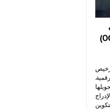
ترخيص من مكتب مراقب العملة (OCC)
رخيص
مية.
يلها
إدراج
اصة بالبيتكوين