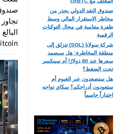
المغلف مع cirBTC
صندوق النقد الدولي يحذر من
مخاطر الاستقرار المالي وسط
تجاوز 
طفرة متنامية في مجال التوكنات
الرقمية
tcoin…
شركة سولانا (SOL) تنزلق إلى
منطقة المخاطرة: هل سيصمد
سعرها عند 80 دولارًا أم سينكسر
تحت الضغط؟
هل ستصعدون عبر الغيوم أم
ستعودون أدراجكم؟ سكاي تواجه
اختباراً حاسماً