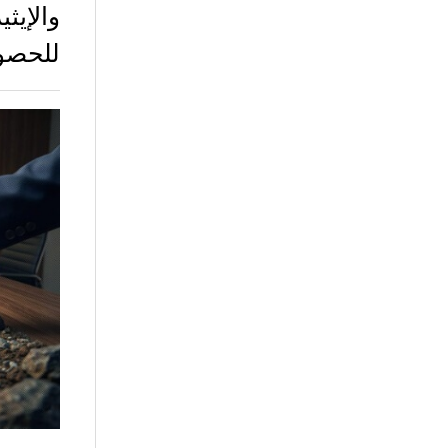
والإي
للحصو