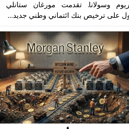
ثيريوم وسولانا. تقدمت مورغان ستانلي 
ل على ترخيص بنك ائتماني وطني جديد…