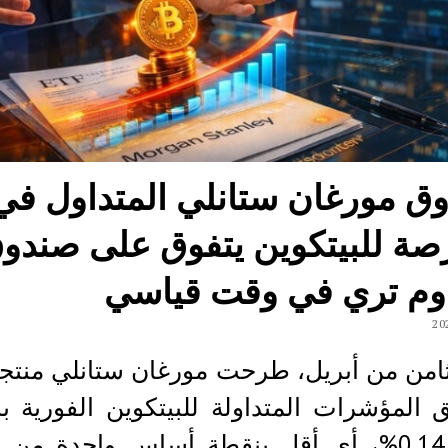
ق مورغان ستانلي المتداول في
رصة للبيتكوين يتفوق على صندو
وم تري في وقت قياسي
امن من أبريل، طرحت مورغان ستانلي منتج
 المؤشرات المتداولة للبيتكوين الفورية 
بلغت 0.14%، أي أقل بنقطة أساس واحدة من