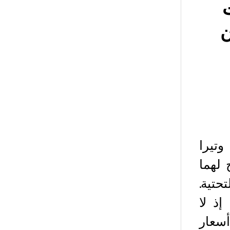
ن
تيرا
 لهما
حتية.
ذ لا
سعار