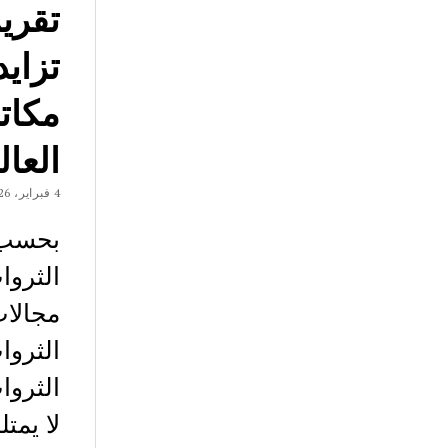
تقري
تزايد
مكاتب
العال
4 فبراير، 2026
بحسب 
الثروا
الثروا
لا يمتلك نحو 89% منها 