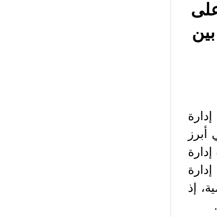
على
بين
دارة
صطناعي أبرز
 من مكاتب إدارة
إدارة
ة، إذ