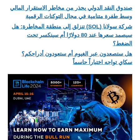
صندوق النقد الدولي يحذر من مخاطر الاستقرار المالي
وسط طفرة متنامية في مجال التوكنات الرقمية
شركة سولانا (SOL) تنزلق إلى منطقة المخاطرة: هل
سيصمد سعرها عند 80 دولارًا أم سينكسر تحت
الضغط؟
هل ستصعدون عبر الغيوم أم ستعودون أدراجكم؟
سكاي تواجه اختباراً حاسماً