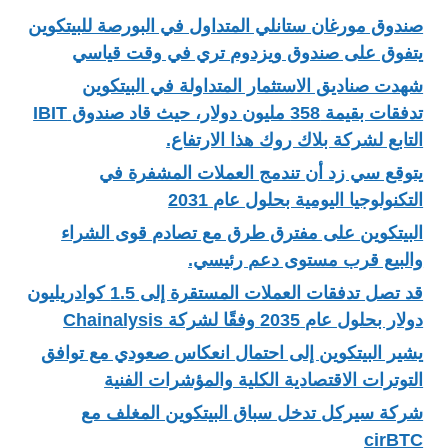
صندوق مورغان ستانلي المتداول في البورصة للبيتكوين
يتفوق على صندوق ويزدوم تري في وقت قياسي
شهدت صناديق الاستثمار المتداولة في البيتكوين
تدفقات بقيمة 358 مليون دولار، حيث قاد صندوق IBIT
التابع لشركة بلاك روك هذا الارتفاع.
يتوقع سي زد أن تندمج العملات المشفرة في
التكنولوجيا اليومية بحلول عام 2031
البيتكوين على مفترق طرق مع تصادم قوى الشراء
والبيع قرب مستوى دعم رئيسي.
قد تصل تدفقات العملات المستقرة إلى 1.5 كوادريليون
دولار بحلول عام 2035 وفقًا لشركة Chainalysis
يشير البيتكوين إلى احتمال انعكاس صعودي مع توافق
التوترات الاقتصادية الكلية والمؤشرات الفنية
شركة سيركل تدخل سباق البيتكوين المغلف مع
cirBTC