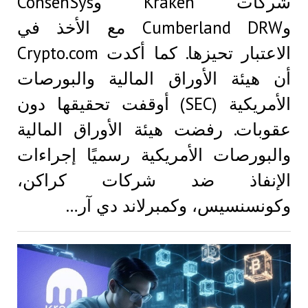
شركات Kraken وConsenSys
وCumberland DRW مع الأخذ في
الاعتبار تحيزها. كما أكدت Crypto.com
أن هيئة الأوراق المالية والبورصات
الأمريكية (SEC) أوقفت تحقيقها دون
عقوبات. رفضت هيئة الأوراق المالية
والبورصات الأمريكية رسميًا إجراءات
الإنفاذ ضد شركات كراكن،
وكونسنسيس، وكمبرلاند دي آر…