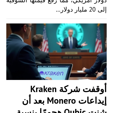
دولار أمريكي، مما رفع قيمتها السوقية
إلى 20 مليار دولار…
أوقفت شركة Kraken
إيداعات Monero بعد أن
شنت Qubic هجومًا بنسبة