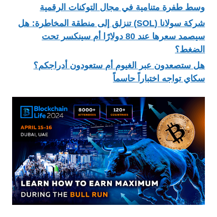
وسط طفرة متنامية في مجال التوكنات الرقمية
شركة سولانا (SOL) تنزلق إلى منطقة المخاطرة: هل
سيصمد سعرها عند 80 دولارًا أم سينكسر تحت
الضغط؟
هل ستصعدون عبر الغيوم أم ستعودون أدراجكم؟
سكاي تواجه اختباراً حاسماً