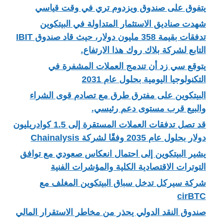
يتفوق على صندوق ويزدوم تري في وقت قياسي
شهدت صناديق الاستثمار المتداولة في البيتكوين
تدفقات بقيمة 358 مليون دولار، حيث قاد صندوق IBIT
التابع لشركة بلاك روك هذا الارتفاع.
يتوقع سي زد أن تندمج العملات المشفرة في
التكنولوجيا اليومية بحلول عام 2031
البيتكوين على مفترق طرق مع تصادم قوى الشراء
والبيع قرب مستوى دعم رئيسي.
قد تصل تدفقات العملات المستقرة إلى 1.5 كوادريليون
دولار بحلول عام 2035 وفقًا لشركة Chainalysis
يشير البيتكوين إلى احتمال انعكاس صعودي مع توافق
التوترات الاقتصادية الكلية والمؤشرات الفنية
شركة سيركل تدخل سباق البيتكوين المغلف مع
cirBTC
صندوق النقد الدولي يحذر من مخاطر الاستقرار المالي