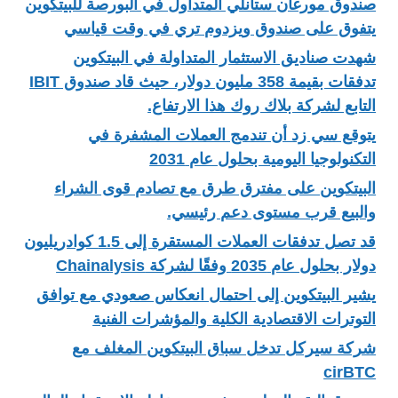
صندوق مورغان ستانلي المتداول في البورصة للبيتكوين
يتفوق على صندوق ويزدوم تري في وقت قياسي
شهدت صناديق الاستثمار المتداولة في البيتكوين
تدفقات بقيمة 358 مليون دولار، حيث قاد صندوق IBIT
التابع لشركة بلاك روك هذا الارتفاع.
يتوقع سي زد أن تندمج العملات المشفرة في
التكنولوجيا اليومية بحلول عام 2031
البيتكوين على مفترق طرق مع تصادم قوى الشراء
والبيع قرب مستوى دعم رئيسي.
قد تصل تدفقات العملات المستقرة إلى 1.5 كوادريليون
دولار بحلول عام 2035 وفقًا لشركة Chainalysis
يشير البيتكوين إلى احتمال انعكاس صعودي مع توافق
التوترات الاقتصادية الكلية والمؤشرات الفنية
شركة سيركل تدخل سباق البيتكوين المغلف مع
cirBTC