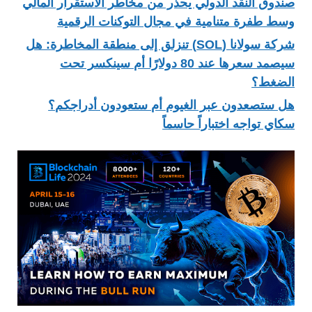
صندوق النقد الدولي يحذر من مخاطر الاستقرار المالي
وسط طفرة متنامية في مجال التوكنات الرقمية
شركة سولانا (SOL) تنزلق إلى منطقة المخاطرة: هل
سيصمد سعرها عند 80 دولارًا أم سينكسر تحت
الضغط؟
هل ستصعدون عبر الغيوم أم ستعودون أدراجكم؟
سكاي تواجه اختباراً حاسماً