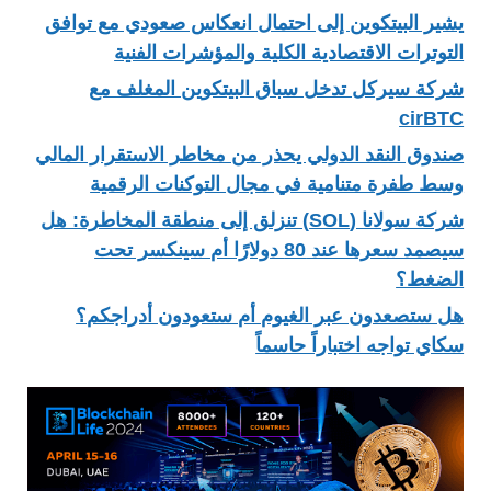
يشير البيتكوين إلى احتمال انعكاس صعودي مع توافق
التوترات الاقتصادية الكلية والمؤشرات الفنية
شركة سيركل تدخل سباق البيتكوين المغلف مع
cirBTC
صندوق النقد الدولي يحذر من مخاطر الاستقرار المالي
وسط طفرة متنامية في مجال التوكنات الرقمية
شركة سولانا (SOL) تنزلق إلى منطقة المخاطرة: هل
سيصمد سعرها عند 80 دولارًا أم سينكسر تحت
الضغط؟
هل ستصعدون عبر الغيوم أم ستعودون أدراجكم؟
سكاي تواجه اختباراً حاسماً