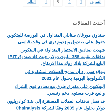
السابق
1
2
3
4
التالي
pagination
أحدث المقالات
صندوق مورغان ستانلي المتداول في البورصة للبيتكوين
يتفوق على صندوق ويزدوم تري في وقت قياسي
شهدت صناديق الاستثمار المتداولة في البيتكوين
تدفقات بقيمة 358 مليون دولار، حيث قاد صندوق IBIT
التابع لشركة بلاك روك هذا الارتفاع.
يتوقع سي زد أن تندمج العملات المشفرة في
التكنولوجيا اليومية بحلول عام 2031
البيتكوين على مفترق طرق مع تصادم قوى الشراء
والبيع قرب مستوى دعم رئيسي.
قد تصل تدفقات العملات المستقرة إلى 1.5 كوادريليون
دولار بحلول عام 2035 وفقًا لشركة Chainalysis