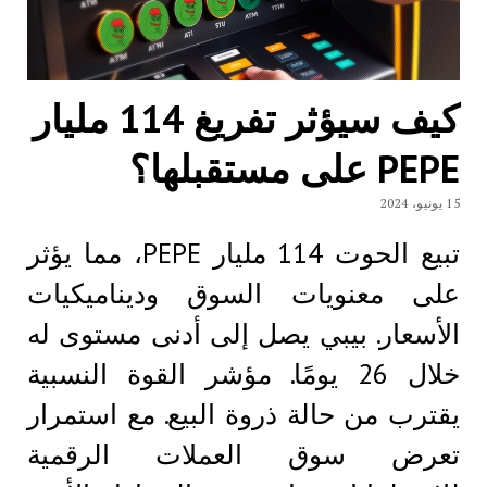
كيف سيؤثر تفريغ 114 مليار
PEPE على مستقبلها؟
15 يونيو، 2024
تبيع الحوت 114 مليار PEPE، مما يؤثر
على معنويات السوق وديناميكيات
الأسعار. بيبي يصل إلى أدنى مستوى له
خلال 26 يومًا. مؤشر القوة النسبية
يقترب من حالة ذروة البيع. مع استمرار
تعرض سوق العملات الرقمية