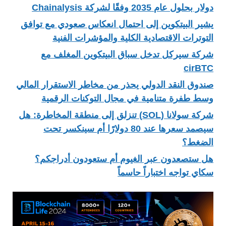
دولار بحلول عام 2035 وفقًا لشركة Chainalysis
يشير البيتكوين إلى احتمال انعكاس صعودي مع توافق
التوترات الاقتصادية الكلية والمؤشرات الفنية
شركة سيركل تدخل سباق البيتكوين المغلف مع
cirBTC
صندوق النقد الدولي يحذر من مخاطر الاستقرار المالي
وسط طفرة متنامية في مجال التوكنات الرقمية
شركة سولانا (SOL) تنزلق إلى منطقة المخاطرة: هل
سيصمد سعرها عند 80 دولارًا أم سينكسر تحت
الضغط؟
هل ستصعدون عبر الغيوم أم ستعودون أدراجكم؟
سكاي تواجه اختباراً حاسماً