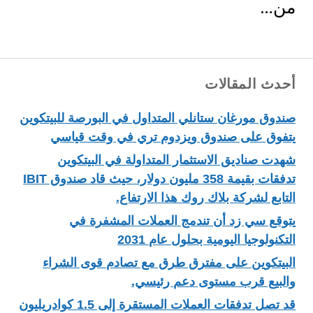
من…
أحدث المقالات
صندوق مورغان ستانلي المتداول في البورصة للبيتكوين
يتفوق على صندوق ويزدوم تري في وقت قياسي
شهدت صناديق الاستثمار المتداولة في البيتكوين
تدفقات بقيمة 358 مليون دولار، حيث قاد صندوق IBIT
التابع لشركة بلاك روك هذا الارتفاع.
يتوقع سي زد أن تندمج العملات المشفرة في
التكنولوجيا اليومية بحلول عام 2031
البيتكوين على مفترق طرق مع تصادم قوى الشراء
والبيع قرب مستوى دعم رئيسي.
قد تصل تدفقات العملات المستقرة إلى 1.5 كوادريليون