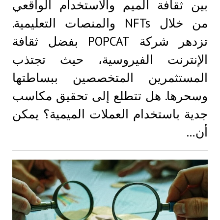
بين ثقافة الميم والاستخدام الواقعي
من خلال NFTs والمنصات التعليمية.
تزدهر شركة POPCAT بفضل ثقافة
الإنترنت الفيروسية، حيث تجتذب
المستثمرين المتخصصين ببساطتها
وسحرها. هل تتطلع إلى تحقيق مكاسب
جدية باستخدام العملات الميمية؟ يمكن
أن…