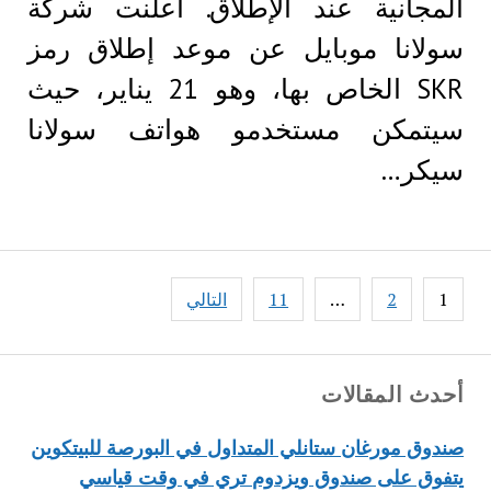
المجانية عند الإطلاق. أعلنت شركة
سولانا موبايل عن موعد إطلاق رمز
SKR الخاص بها، وهو 21 يناير، حيث
سيتمكن مستخدمو هواتف سولانا
سيكر…
Posts
1
2
…
11
التالي
pagination
أحدث المقالات
صندوق مورغان ستانلي المتداول في البورصة للبيتكوين
يتفوق على صندوق ويزدوم تري في وقت قياسي