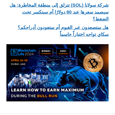
شركة سولانا (SOL) تنزلق إلى منطقة المخاطرة: هل
سيصمد سعرها عند 80 دولارًا أم سينكسر تحت
الضغط؟
هل ستصعدون عبر الغيوم أم ستعودون أدراجكم؟
سكاي تواجه اختباراً حاسماً