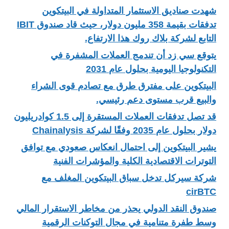
شهدت صناديق الاستثمار المتداولة في البيتكوين
تدفقات بقيمة 358 مليون دولار، حيث قاد صندوق IBIT
التابع لشركة بلاك روك هذا الارتفاع.
يتوقع سي زد أن تندمج العملات المشفرة في
التكنولوجيا اليومية بحلول عام 2031
البيتكوين على مفترق طرق مع تصادم قوى الشراء
والبيع قرب مستوى دعم رئيسي.
قد تصل تدفقات العملات المستقرة إلى 1.5 كوادريليون
دولار بحلول عام 2035 وفقًا لشركة Chainalysis
يشير البيتكوين إلى احتمال انعكاس صعودي مع توافق
التوترات الاقتصادية الكلية والمؤشرات الفنية
شركة سيركل تدخل سباق البيتكوين المغلف مع
cirBTC
صندوق النقد الدولي يحذر من مخاطر الاستقرار المالي
وسط طفرة متنامية في مجال التوكنات الرقمية