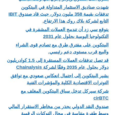
شهدت صناديق الاستثمار المتداولة في البيتكوين
تدفقات بقيمة 358 مليون دولار، حيث قاد صندوق IBIT
التابع لشركة بلاك روك هذا الارتفاع.
يتوقع سي زد أن تندمج العملات المشفرة في
التكنولوجيا اليومية بحلول عام 2031
البيتكوين على مفترق طرق مع تصادم قوى الشراء
والبيع قرب مستوى دعم رئيسي.
قد تصل تدفقات العملات المستقرة إلى 1.5 كوادريليون
دولار بحلول عام 2035 وفقًا لشركة Chainalysis
يشير البيتكوين إلى احتمال انعكاس صعودي مع توافق
التوترات الاقتصادية الكلية والمؤشرات الفنية
شركة سيركل تدخل سباق البيتكوين المغلف مع
cirBTC
صندوق النقد الدولي يحذر من مخاطر الاستقرار المالي
وسط طفرة متنامية في مجال التوكنات الرقمية