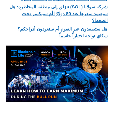
شركة سولانا (SOL) تنزلق إلى منطقة المخاطرة: هل
سيصمد سعرها عند 80 دولارًا أم سينكسر تحت
الضغط؟
هل ستصعدون عبر الغيوم أم ستعودون أدراجكم؟
سكاي تواجه اختباراً حاسماً