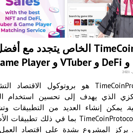
بيع TimeCoin الخاص يتجدد مع أفض
TimeCoinProtocol هو بروتوكول الاقتصاد ا
ركزي الذي يهدف إلى تحسين استخدام الم
ية. يمكن إنشاء العديد من التطبيقات وتش
على TimeCoinProtocol بما في ذلك تطبيقات
ة. يركز المشروع بشدة على اقتصاد العمل