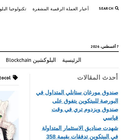
SEARCH
أخبار العملة الرقمية المشفرة
تكنولوجيا البل
7 أغسطس، 2026
الرئيسية
البلوكشين Blockchain
أحدث المقالات
Posts tagged as “TimeCoinProtocol”
صندوق مورغان ستانلي المتداول في
البورصة للبيتكوين يتفوق على
صندوق ويزدوم تري في وقت
قياسي
شهدت صناديق الاستثمار المتداولة
في البيتكوين تدفقات بقيمة 358