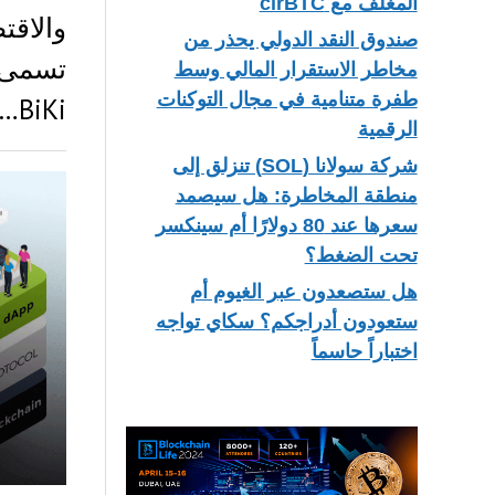
المغلف مع cirBTC
والاق
صندوق النقد الدولي يحذر من
مخاطر الاستقرار المالي وسط
طفرة متنامية في مجال التوكنات
BiKi…
الرقمية
شركة سولانا (SOL) تنزلق إلى
منطقة المخاطرة: هل سيصمد
سعرها عند 80 دولارًا أم سينكسر
تحت الضغط؟
هل ستصعدون عبر الغيوم أم
ستعودون أدراجكم؟ سكاي تواجه
اختباراً حاسماً