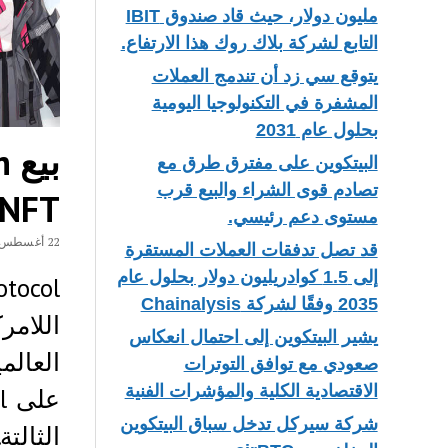
مليون دولار، حيث قاد صندوق IBIT
التابع لشركة بلاك روك هذا الارتفاع.
يتوقع سي زد أن تندمج العملات
المشفرة في التكنولوجيا اليومية
بحلول عام 2031
البيتكوين على مفترق طرق مع
تصادم قوى الشراء والبيع قرب
NFT و DeFi و VTuber و Game Player
مستوى دعم رئيسي.
22 أغسطس، 2021
قد تصل تدفقات العملات المستقرة
إلى 1.5 كوادريليون دولار بحلول عام
2035 وفقًا لشركة Chainalysis
اللام
يشير البيتكوين إلى احتمال انعكاس
العالم
صعودي مع توافق التوترات
الاقتصادية الكلية والمؤشرات الفنية
شركة سيركل تدخل سباق البيتكوين
الثالت