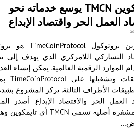
تايمكوين TMCN يوسع خدماته نحو
د العمل الحر واقتصاد الإبداع
تايمكوين بروتوكول oinProtocol
صاد التشاركي اللامركزي الذي يهدف إلى ت
م الموارد الرقمية العالمية. يمكن إنشاء العد
التطبيقات وتشغيله
بيقات الأطراف الثالثة. يركز المشروع بشد
 العمل الحر والاقتصاد الإبداع. أصدر ال
عملة مشفرة أصلية تسمى TMCN أي تايم
وض…