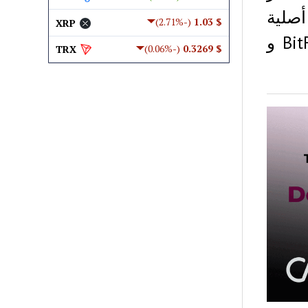
صلية
(-2.71%)
$ 1.03
XRP
تسمى TimeCoin وهي مدرجة بالفعل في BitFrorex و
(-0.06%)
$ 0.3269
TRX