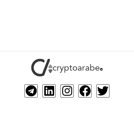
cryptoarab الموقع الأول عربيا الذي يهتم بكل ما هو متعلق بالاقتصاد
ملات البديلة ونشر أهم ما يمكن أن يفيد القارئ العربي ف