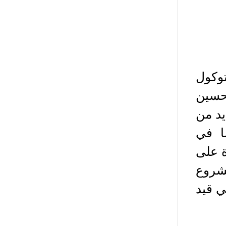
TimeC هو بروتوكول
حسين
يد من
ا على TimeCoinProtocol بما في
ة على
مشروع
كوين وهي قيد