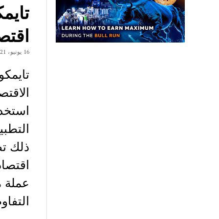
اقتصا
16 يونيو، 2021
الاقت
استخدا
ذلك تط
اقتصاد
التفا