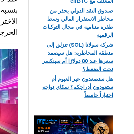
المغلف مع cirBTC
صندوق النقد الدولي يحذر من
مخاطر الاستقرار المالي وسط
الاختر
طفرة متنامية في مجال التوكنات
الحرجة. يق
الرقمية
شركة سولانا (SOL) تنزلق إلى
منطقة المخاطرة: هل سيصمد
سعرها عند 80 دولارًا أم سينكسر
تحت الضغط؟
هل ستصعدون عبر الغيوم أم
ستعودون أدراجكم؟ سكاي تواجه
اختباراً حاسماً