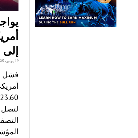
أمري
إلى 
19 يونيو، 2025
أمريك
المؤش