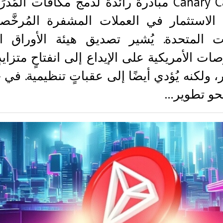
Canary Capital مبادرةً رائدةً لدمج مكافآت المُ
الاستثمار في العملات المشفرة المُرخَّ
ات المتحدة. يُشير تصديق هيئة الأوراق ال
صات الأمريكية على الإيداع إلى انفتاحٍ متزايد
ار، ولكنه يُؤدي أيضًا إلى عقباتٍ تنظيمية. في 
نحو تطوير…