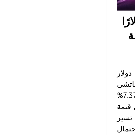
ًا عند 0.24 دولارًا
ة
شل TRX في اختراق مستوى المقاومة 0.2971 دولار
اتشي
23.60%. انخفضت قيمة الفائدة المفتوحة بنسبة 7.37%
ول قيمة
مريكي. تشير
تمال