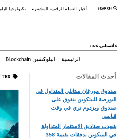
SEARCH
أخبار العملة الرقمية المشفرة
تكنولوجيا البل
6 أغسطس، 2026
الرئيسية
البلوكشين Blockchain
أحدث المقالات
Posts tagged as “TRX”
صندوق مورغان ستانلي المتداول في
البورصة للبيتكوين يتفوق على
صندوق ويزدوم تري في وقت
قياسي
شهدت صناديق الاستثمار المتداولة
في البيتكوين تدفقات بقيمة 358