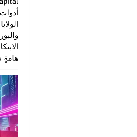
أدوات 
الولاي
والبور
الابتك
هامةٍ 