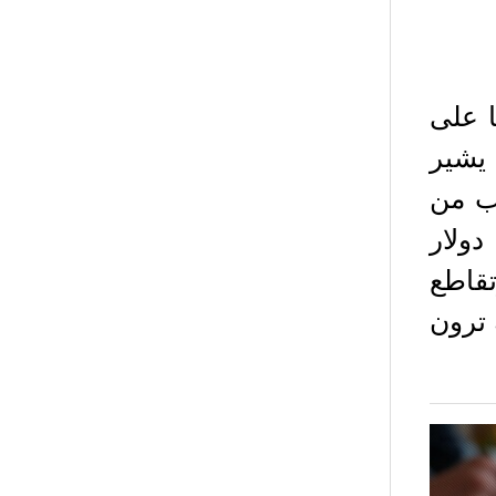
اتها على
 يشير
ستقر سعر TRX بالقرب من
0.2733 دولار أمريكي، مع وجود مقاومة عند 0.30 دولار
تقاطع
ول عملة ترون