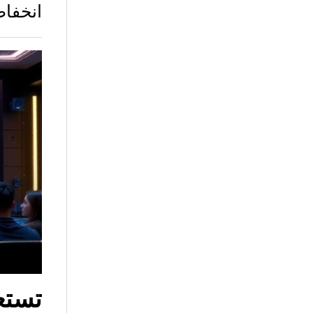
انخفاض