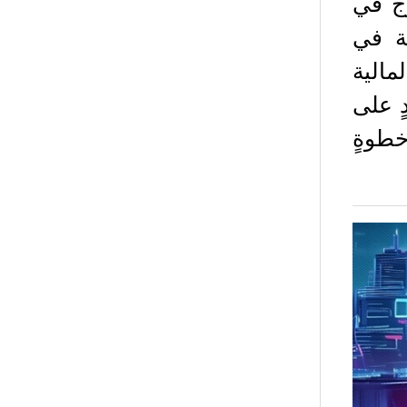
درَج في
صة في
مالية
ٍ على
خطوةٍ