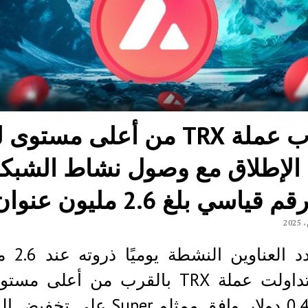
تقترب عملة TRX من أعلى مستوى 
الإطلاق مع وصول نشاط الشبك
قياسي بلغ 2.6 مليون عنوان
بلغ عدد العنا
بينما تداولت عملة TRX بالقرب من أعلى م
عند 0.45 دولار. وافق ممثلو Super على