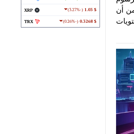
 من أن
(-3.27%)
$ 1.03
XRP
تويات
(-0.26%)
$ 0.3268
TRX