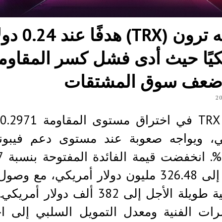
يواجه ترون (TRX) هدف
كيًا حيث أدى فشل كسر المقاوم
ضعف سوق المشتقات
ف
ي، ويواجه صعوبة عند مستوى دعم فيبون
لتصل إلى 326.48 مليون دولار أمريكي، مع وص
التصفية طويلة الأجل إلى 382 ألف دولار أ
رات الفنية ومعدل التمويل السلبي إلى اح