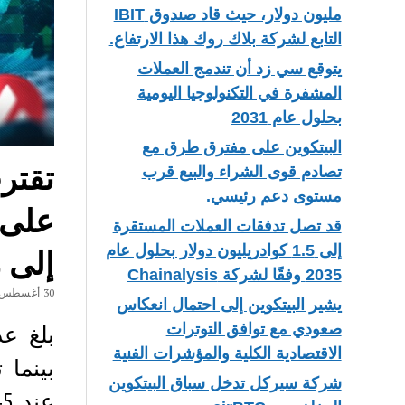
مليون دولار، حيث قاد صندوق IBIT
التابع لشركة بلاك روك هذا الارتفاع.
يتوقع سي زد أن تندمج العملات
المشفرة في التكنولوجيا اليومية
بحلول عام 2031
البيتكوين على مفترق طرق مع
تصادم قوى الشراء والبيع قرب
مستوى دعم رئيسي.
على 
قد تصل تدفقات العملات المستقرة
إلى 1.5 كوادريليون دولار بحلول عام
إلى رقم 
2035 وفقًا لشركة Chainalysis
30 أغسطس، 2025
يشير البيتكوين إلى احتمال انعكاس
صعودي مع توافق التوترات
الاقتصادية الكلية والمؤشرات الفنية
شركة سيركل تدخل سباق البيتكوين