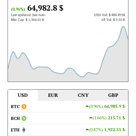
$ 64,982.8
(0.96%)
Last updated:
Just now
USD
Vol:
$ 880.89 M
Mkt Cap:
$ 1,304.01 B
All Vol:
$ 9.50 B
USD
EUR
CNY
GBP
(0.96%)
$ 64,985.9
BTC
(1.66%)
$ 215.71
BCH
(0.87%)
$ 1,922.33
ETH