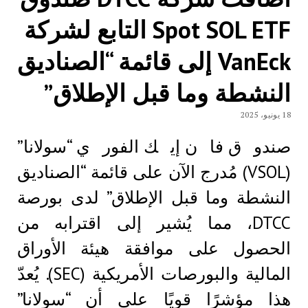
Spot SOL ETF التابع لشركة
VanEck إلى قائمة “الصناديق
النشطة وما قبل الإطلاق”
18 يونيو، 2025
صندوق فان إيك الفوري “سولانا”
(VSOL) مُدرج الآن على قائمة “الصناديق
النشطة وما قبل الإطلاق” لدى بورصة
DTCC، مما يُشير إلى اقترابه من
الحصول على موافقة هيئة الأوراق
المالية والبورصات الأمريكية (SEC). يُعدّ
هذا مؤشرًا قويًا على أن “سولانا”