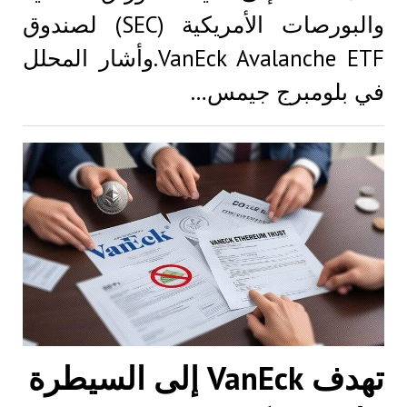
والبورصات الأمريكية (SEC) لصندوق
VanEck Avalanche ETF.وأشار المحلل
في بلومبرج جيمس…
تهدف VanEck إلى السيطرة