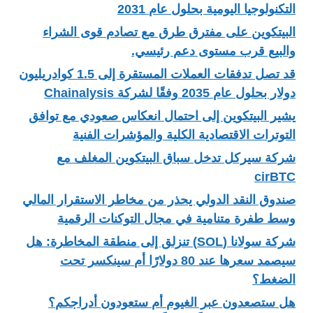
التكنولوجيا اليومية بحلول عام 2031
البيتكوين على مفترق طرق مع تصادم قوى الشراء
والبيع قرب مستوى دعم رئيسي.
قد تصل تدفقات العملات المستقرة إلى 1.5 كوادريليون
دولار بحلول عام 2035 وفقًا لشركة Chainalysis
يشير البيتكوين إلى احتمال انعكاس صعودي مع توافق
التوترات الاقتصادية الكلية والمؤشرات الفنية
شركة سيركل تدخل سباق البيتكوين المغلف مع
cirBTC
صندوق النقد الدولي يحذر من مخاطر الاستقرار المالي
وسط طفرة متنامية في مجال التوكنات الرقمية
شركة سولانا (SOL) تنزلق إلى منطقة المخاطرة: هل
سيصمد سعرها عند 80 دولارًا أم سينكسر تحت
الضغط؟
هل ستصعدون عبر الغيوم أم ستعودون أدراجكم؟