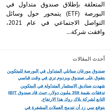
المتعلقة بإطلاق صندوق متداول في
البورصة (ETF) يتمحور حول وسائل
التواصل الاجتماعي في عام 2021،
وافقت شركة…
أحدث المقالات
صندوق مورغان ستانلي المتداول في البورصة للبيتكوين
يتفوق على صندوق ويزدوم تري في وقت قياسي
شهدت صناديق الاستثمار المتداولة في البيتكوين
تدفقات بقيمة 358 مليون دولار، حيث قاد صندوق IBIT
التابع لشركة بلاك روك هذا الارتفاع.
يتوقع سي زد أن تندمج العملات المشفرة في