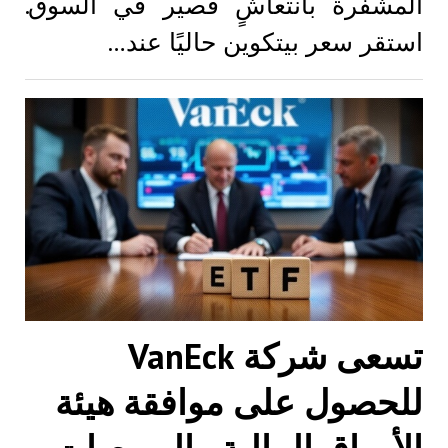
المشفرة بانتعاشٍ قصير في السوق.
استقر سعر بيتكوين حاليًا عند…
تسعى شركة VanEck
للحصول على موافقة هيئة