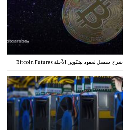
شرح مفصل لعقود بيتكوين الآجلة Bitcoin Futures