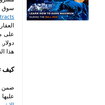
سوق ال
tracts
العقار
دولار.
هذا ال
كيف 
ضمن 
عليها 
الإيثير