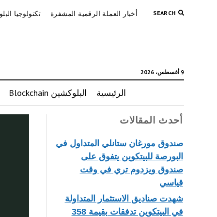
SEARCH
أخبار العملة الرقمية المشفرة
تكنولوجيا البل
9 أغسطس، 2026
الرئيسية
البلوكشين Blockchain
أحدث المقالات
صندوق مورغان ستانلي المتداول في
البورصة للبيتكوين يتفوق على
صندوق ويزدوم تري في وقت
قياسي
شهدت صناديق الاستثمار المتداولة
في البيتكوين تدفقات بقيمة 358