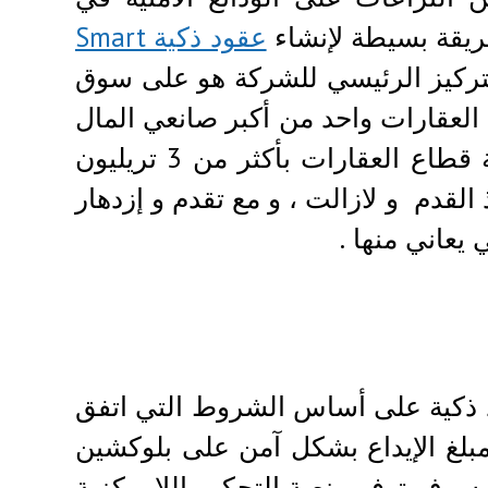
ريقة بسيطة لإنشاء
عقود ذكية Smart
التركيز الرئيسي للشركة هو على سوق
 العقارات واحد من أكبر صانعي المال
على مر العصور. ووفقا لأحدث البيانات، تقدر قيمة قطاع العقارات بأكثر من 3 تريليون
القدم و لازالت ، و مع تقدم و إزدهار
يعاني منها .
 ذكية على أساس الشروط التي اتفق
بلغ الإيداع بشكل آمن على بلوكشين
وسوف توفر منصة التحكيم اللامركزية