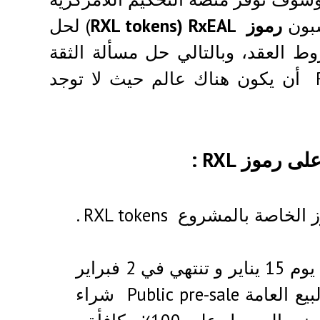
سبون
رموز RXL tokens)
RxEAL
) لحل
ط العقد، وبالتالي حل مسألة الثقة
المرتبطة بالودائع الإيجارية.و يهذف مشروع Rxeal أن يكون هناك عالم حيث لا توجد
رموز RXL :
ستبدأ حملة ما قبل البيع العامة Public pre-sale يوم 15 يناير و تنتهي في 2 فبراير
2018 ، و يمكن للمشاركين في حملة ما قبل البيع العامة Public pre-sale شراء