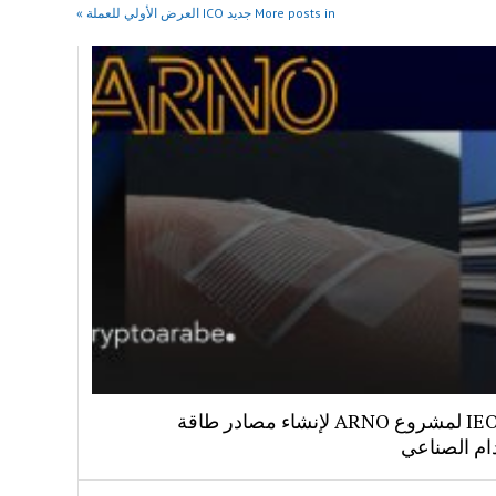
More posts in جديد ICO العرض الأولي للعملة »
اكتتاب IEO لمشروع ARNO لإنشاء مصادر طاقة
ام الصناعي