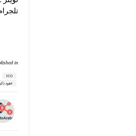
تلجرام
lished in
ICO
عقود ذكية t contracts