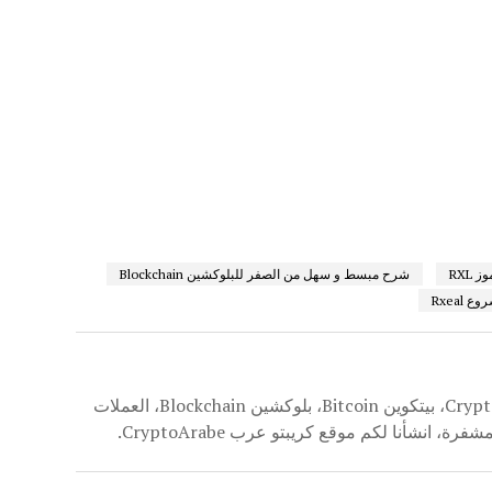
ز RXL
شرح مبسط و سهل من الصفر للبلوكشين Blockchain
ع Rxeal
بمعرفة واسعة في مجال العملة الرقمية المشفرة CryptoCurrencies، بيتكوين Bitcoin، بلوكشين Blockchain، العملات