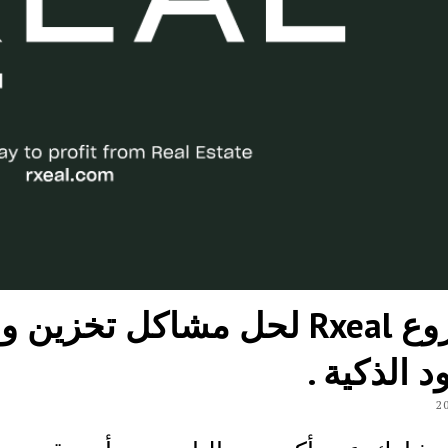
مشروع Rxeal لحل مشاكل تخزي
د الذكية .