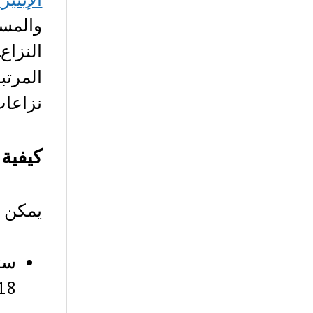
والمست
النزاع
نزاعات
كيفية
يمكن الإستثمار ف