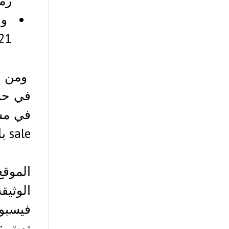
رم
و 
21 مارس 2018
ومن ال
في م
sale بالثمن الأولي 0.00125 ETH بالإضافة ستحصل على مكافأة 100٪ bonus .
الموقع
الوثيقة
فيسبو
تويتر :