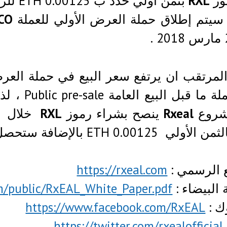
وز
RXL
بثمن أولي حدد ب 0.00125 ETH للرمز و الحصول على 100٪ مكافأة .
سيتم إطلاق حملة العرض الأولي للعملة
ICO
 .
مرتقب ان يرتفع سعر البيع في حملة العرض
في حملة ما
شروع
Rxeal
ينصح بشراء رموز
RXL
 الرسمي :
https://rxeal.com
 البيضاء :
om/public/RxEAL_White_Paper.pdf
ك :
https://www.facebook.com/RxEAL
https://twitter.com/rxealofficial