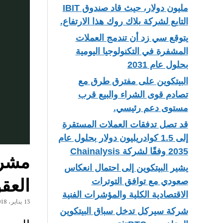
مليون دولار، حيث قاد صندوق IBIT
التابع لشركة بلاك روك هذا الارتفاع.
يتوقع سي زد أن تندمج العملات
المشفرة في التكنولوجيا اليومية
بحلول عام 2031
البيتكوين على مفترق طرق مع
تصادم قوى الشراء والبيع قرب
مستوى دعم رئيسي.
قد تصل تدفقات العملات المستقرة
إلى 1.5 كوادريليون دولار بحلول عام
2035 وفقًا لشركة Chainalysis
يشير البيتكوين إلى احتمال انعكاس
العقو
صعودي مع توافق التوترات
الاقتصادية الكلية والمؤشرات الفنية
13 يناير، 2018
شركة سيركل تدخل سباق البيتكوين