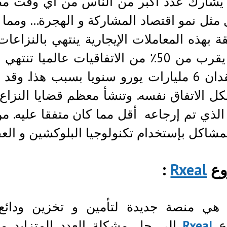
 يشارك عدد أكبر من الناس من أي وقت مض
مثل نمو اقتصاد المشاركة و الهجرة… ومما ي
قة بهذه المعاملات الإيجارية ينتهي بالنزاعات
أن ما يقرب من 50٪ من الاتفاقيات عالم
يتم فقدان 6 مليارات يورو سنويا بسبب هذا
 الاتفاق نفسه. وتنشأ معظم قضايا النزاع 
 الذي تم إرجاعه أقل مما كان متفقا عليه.
مشاكل بإستخدام تكنولوجيا البلوكشين و العقو
ع
Rxeal
:
ي منصة جديدة لتأمين و تخزين ودائع
ع
Rxeal
إلى حل مشكلة العدد المتزايد من 