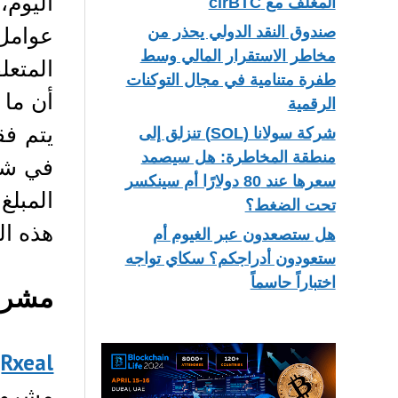
اليوم،
المغلف مع cirBTC
عوامل 
صندوق النقد الدولي يحذر من
مخاطر الاستقرار المالي وسط
المتعل
طفرة متنامية في مجال التوكنات
الرقمية
شركة سولانا (SOL) تنزلق إلى
منطقة المخاطرة: هل سيصمد
في شكل
سعرها عند 80 دولارًا أم سينكسر
المبلغ
تحت الضغط؟
هذه ال
هل ستصعدون عبر الغيوم أم
ستعودون أدراجكم؟ سكاي تواجه
اختباراً حاسماً
مشرو
Rxeal
ه
مشرو