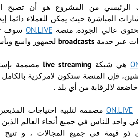
 الرئيسي من المشروع هو أن تصبح ال
ارات المباشرة حيث يمكن للعملاء دائما 
حتوى عالي الجودة. منصة
ON.LIVE
سوف تخ
ات عبر خدمة
broadcasts
لجمهور واسع وبأسع
ON
هي شبكة
live streaming
مصممة بإست
شين، فإن المنصة ستكون لامركزية بالكامل 
خاضعة لالرقابة من أي بلد .
ON.LIVE
مصممة لتلبية احتياجات المذيعين
ي واحد للناس في جميع أنحاء العالم الذين
 ذو قيمة في جميع المجالات ، و تتيح ا