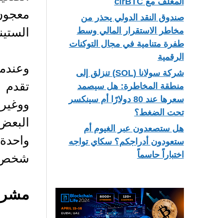
المغلف مع cirBTC
معجون 
صندوق النقد الدولي يحذر من
الستين
مخاطر الاستقرار المالي وسط
طفرة متنامية في مجال التوكنات
الرقمية
وعندم
شركة سولانا (SOL) تنزلق إلى
تقدم 
منطقة المخاطرة: هل سيصمد
سعرها عند 80 دولارًا أم سينكسر
ووغير
تحت الضغط؟
البعض
هل ستصعدون عبر الغيوم أم
واحدة 
ستعودون أدراجكم؟ سكاي تواجه
اختباراً حاسماً
شخص م
مشرو