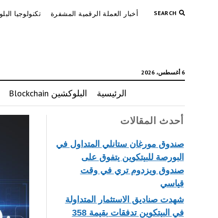
SEARCH
أخبار العملة الرقمية المشفرة
تكنولوجيا البل
6 أغسطس، 2026
الرئيسية
البلوكشين Blockchain
أحدث المقالات
صندوق مورغان ستانلي المتداول في
البورصة للبيتكوين يتفوق على
صندوق ويزدوم تري في وقت
قياسي
شهدت صناديق الاستثمار المتداولة
في البيتكوين تدفقات بقيمة 358