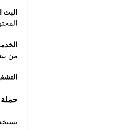
البث الحي asts
المحتو
الخدم
من بيع
التشفير coding
حملة بيع رموز
تستخد