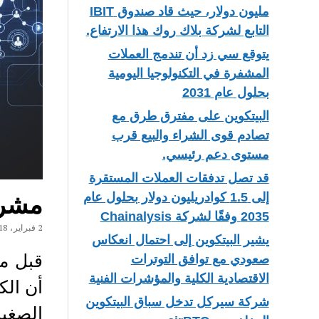
مليون دولار، حيث قاد صندوق IBIT
التابع لشركة بلاك روك هذا الارتفاع.
يتوقع سي زد أن تندمج العملات
المشفرة في التكنولوجيا اليومية
بحلول عام 2031
البيتكوين على مفترق طرق مع
تصادم قوى الشراء والبيع قرب
مستوى دعم رئيسي.
قد تصل تدفقات العملات المستقرة
مشروع ON.LIVE يطلق حملة ا
إلى 1.5 كوادريليون دولار بحلول عام
2035 وفقًا لشركة Chainalysis
2 فبراير، 2018
يشير البيتكوين إلى احتمال انعكاس
قبل ​​
صعودي مع توافق التوترات
الاقتصادية الكلية والمؤشرات الفنية
أن الك
شركة سيركل تدخل سباق البيتكوين
الصغير