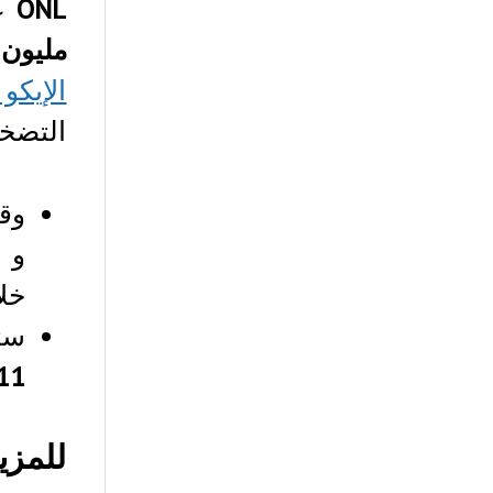
ONL
ع
مليون
ر
الإيكو
التضخ
وقد
و 
خلا
ست
11 أبريل 18
للمزي