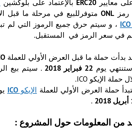
لى معايير
ERC20
بالإعتماد على بلوكشين
ا
مز
ONL
متوفرللبيع في مرحلة ما قبل ال
ICO
، و سيتم حرق جميع الرموز التي لم تب
م في سعر الرمز في المستقبل.
 بدأت حملة ما قبل العرض الأولي للعملة
CO
ستنتهي يوم
22 فبراير 2018
. سيتم بيع ال
ل حملة الإيكو ICO.
بدأ حملة العرض الأولي للعملة
الإيكو
ICO
يو
20
.
د من المعلومات حول المشروع :