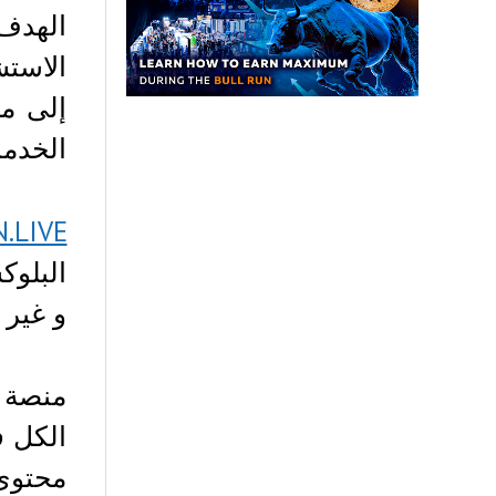
الهدف
الاستش
إلى م
الخدم
.LIVE
البلوك
و غير 
منصة
الكل ف
محتوى