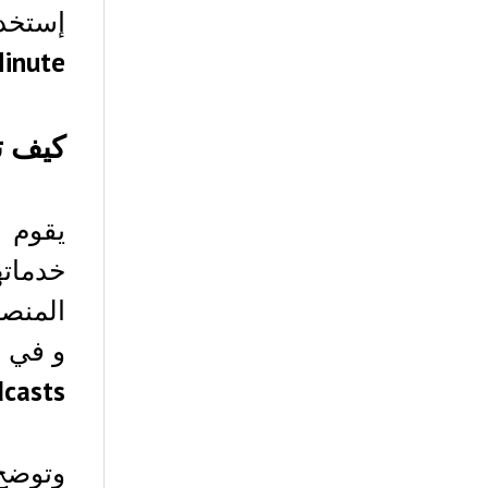
إستخد
inute
كيف ت
يقوم 
خدمات
المنصة
و في ا
dcasts
وتوضح 