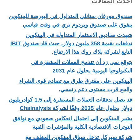
أحدث المقالات
صندوق مورغان ستانلي المتداول في البورصة للبيتكوين
يتفوق على صندوق ويزدوم تري في وقت قياسي
شهدت صناديق الاستثمار المتداولة في البيتكوين
تدفقات بقيمة 358 مليون دولار، حيث قاد صندوق IBIT
التابع لشركة بلاك روك هذا الارتفاع.
يتوقع سي زد أن تندمج العملات المشفرة في
التكنولوجيا اليومية بحلول عام 2031
البيتكوين على مفترق طرق مع تصادم قوى الشراء
والبيع قرب مستوى دعم رئيسي.
قد تصل تدفقات العملات المستقرة إلى 1.5 كوادريليون
دولار بحلول عام 2035 وفقًا لشركة Chainalysis
يشير البيتكوين إلى احتمال انعكاس صعودي مع توافق
التوترات الاقتصادية الكلية والمؤشرات الفنية
شركة سيركل تدخل سباق البيتكوين المغلف مع