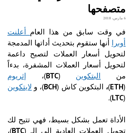
متصفحها
6 مارس، 2018
في وقت سابق من هذا العام
أعلنت
أوبرا
أنها ستقوم بتحديث أداتها المدمجة
لتحويل أسعار العملات لتصبح داعمة
لتحويل أسعار العملات المشفرة، بدءاً
من
البتكوين
(
BTC
)،
إثريوم
(
ETH
)
،
البتكوين كاش (
BCH
)، و
لايتكوين
).
LTC
(
الأداة تعمل بشكل بسيط، فهي تتيح لك
تحويل العملات العادية إلى الـ (
BTC
)،