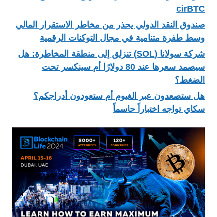
cirBTC
صندوق النقد الدولي يحذر من مخاطر الاستقرار المالي
وسط طفرة متنامية في مجال التوكنات الرقمية
شركة سولانا (SOL) تنزلق إلى منطقة المخاطرة: هل
سيصمد سعرها عند 80 دولارًا أم سينكسر تحت
الضغط؟
هل ستصعدون عبر الغيوم أم ستعودون أدراجكم؟
سكاي تواجه اختباراً حاسماً