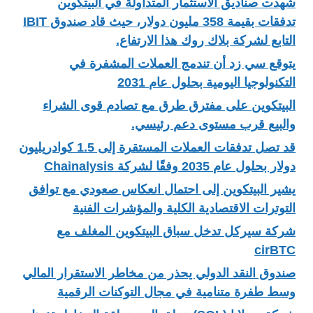
شهدت صناديق الاستثمار المتداولة في البيتكوين
تدفقات بقيمة 358 مليون دولار، حيث قاد صندوق IBIT
التابع لشركة بلاك روك هذا الارتفاع.
يتوقع سي زد أن تندمج العملات المشفرة في
التكنولوجيا اليومية بحلول عام 2031
البيتكوين على مفترق طرق مع تصادم قوى الشراء
والبيع قرب مستوى دعم رئيسي.
قد تصل تدفقات العملات المستقرة إلى 1.5 كوادريليون
دولار بحلول عام 2035 وفقًا لشركة Chainalysis
يشير البيتكوين إلى احتمال انعكاس صعودي مع توافق
التوترات الاقتصادية الكلية والمؤشرات الفنية
شركة سيركل تدخل سباق البيتكوين المغلف مع
cirBTC
صندوق النقد الدولي يحذر من مخاطر الاستقرار المالي
وسط طفرة متنامية في مجال التوكنات الرقمية