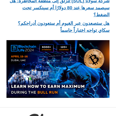
شركة سولانا (SOL) تنزلق إلى منطقة المخاطرة: هل
سيصمد سعرها عند 80 دولارًا أم سينكسر تحت
الضغط؟
هل ستصعدون عبر الغيوم أم ستعودون أدراجكم؟
سكاي تواجه اختباراً حاسماً